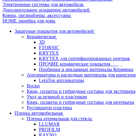
Электронные системы для автомобиля
Дополнительное оснащение автомобилей
Ковры, органайзеры, аксессуары
HOME линейка для дома
Защитные покрытия для автомобилей
Керамические
3D
FTORSIC
KRYTEX
KRYTEX для сертифицированных центров
ПРОЧИЕ керамические покрытия
Пробники и рекламные материалы Керамика
Аппликаторы и расходные материалы для нанесени
LeraTon аппликаторы
Воски
Квик, силанты и гибридные составы для экстерьера
Уход за резиной и пластиком
Квик, силанты и гибридные составы для интерьера
Реставратор пластика
Пленка автомобильная
Пленка атермальная для стекла
LLUMAR
PROFILM
RAYNO