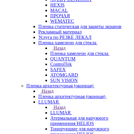
HEXIS
MACAL
ПРОЧАЯ
WEMATEC
Пленка статическая для защиты экранов
Рекламный материал
Услуга по РЕЗКЕ ЛЕКАЛ
Пленка хамелеон для стекла
Назад
Пленка хамелеон для стекла
QUANTUM
ControlTek
SAFEX
ATOMGARD
SUN VISION
Пленка архитектурная (оконная)
Назад
Пленка архитектурная (оконная)
LLUMAR
Назад
LLUMAR
Атермальная для наружного
применения HELIOS
Тонирующие для наружного