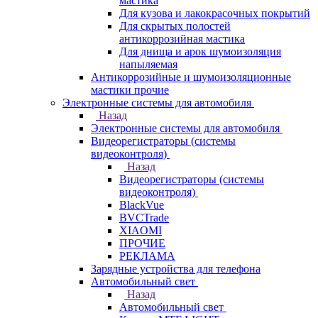
мастика
Для кузова и лакокрасочных покрытий
Для скрытых полостей
антикоррозийная мастика
Для днища и арок шумоизоляция
напыляемая
Антикоррозийные и шумоизоляционные
мастики прочие
Электронные системы для автомобиля
Назад
Электронные системы для автомобиля
Видеорегистраторы (системы
видеоконтроля)
Назад
Видеорегистраторы (системы
видеоконтроля)
BlackVue
BVCTrade
XIAOMI
ПРОЧИЕ
РЕКЛАМА
Зарядные устройства для телефона
Автомобильный свет
Назад
Автомобильный свет