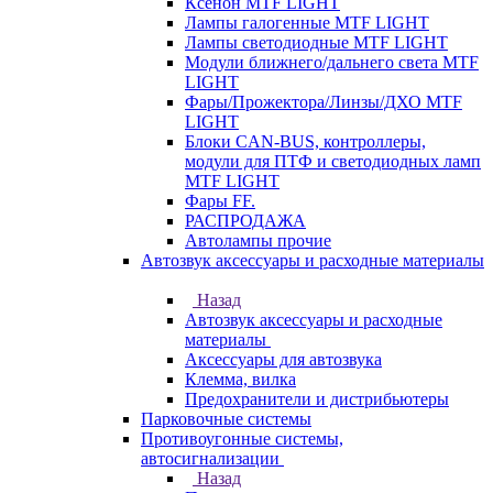
Ксенон MTF LIGHT
Лампы галогенные MTF LIGHT
Лампы светодиодные MTF LIGHT
Модули ближнего/дальнего света MTF
LIGHT
Фары/Прожектора/Линзы/ДХО MTF
LIGHT
Блоки CAN-BUS, контроллеры,
модули для ПТФ и светодиодных ламп
MTF LIGHT
Фары FF.
РАСПРОДАЖА
Автолампы прочие
Автозвук аксессуары и расходные материалы
Назад
Автозвук аксессуары и расходные
материалы
Аксессуары для автозвука
Клемма, вилка
Предохранители и дистрибьютеры
Парковочные системы
Противоугонные системы,
автосигнализации
Назад