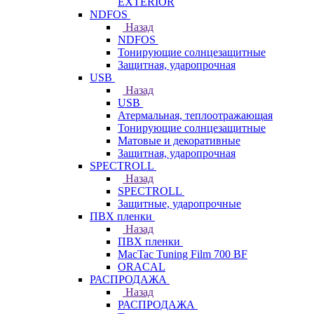
EXTERIOR
NDFOS
Назад
NDFOS
Тонирующие солнцезащитные
Защитная, ударопрочная
USB
Назад
USB
Атермальная, теплоотражающая
Тонирующие солнцезащитные
Матовые и декоративные
Защитная, ударопрочная
SPECTROLL
Назад
SPECTROLL
Защитные, ударопрочные
ПВХ пленки
Назад
ПВХ пленки
MacTac Tuning Film 700 BF
ORACAL
РАСПРОДАЖА
Назад
РАСПРОДАЖА