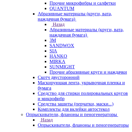
Прочие микрофибры и салфетки
QUANTUM
Абразивные материалы (круги, вата,
наждачная бумага)
Назад
Абразивные материалы (круги, вата,
наждачная бумага)
3М
SANDWOX
SIA
HANKO
MIRKA
SUNMIGHT
Прочие абразивные круги и наждачки
Скотч двусторонний
Маскирующая лента, укрывочная пленка и
бумага
Средство для стирки полировальных кругов
и микрофибр
Средства защиты (перчатки, маски...)
Комплекты для вклейки автостекол
Опрыскиватели, фланоны и пеногенераторы
Назад
Опрыскиватели, фланоны и пеногенераторы