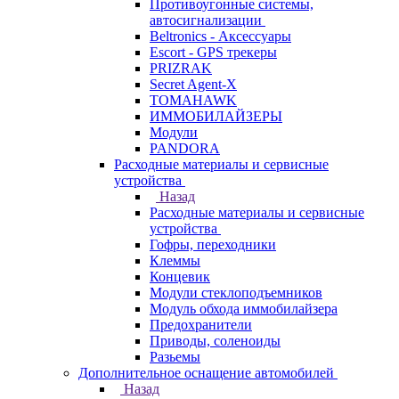
Противоугонные системы,
автосигнализации
Beltronics - Аксессуары
Escort - GPS трекеры
PRIZRAK
Secret Agent-X
TOMAHAWK
ИММОБИЛАЙЗЕРЫ
Модули
PANDORA
Расходные материалы и сервисные
устройства
Назад
Расходные материалы и сервисные
устройства
Гофры, переходники
Клеммы
Концевик
Модули стеклоподъемников
Модуль обхода иммобилайзера
Предохранители
Приводы, соленоиды
Разьемы
Дополнительное оснащение автомобилей
Назад