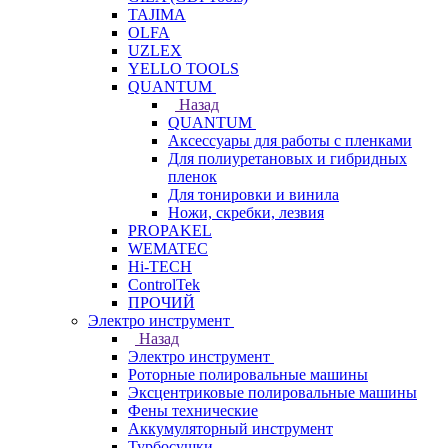
TAJIMA
OLFA
UZLEX
YELLO TOOLS
QUANTUM
Назад
QUANTUM
Аксессуары для работы с пленками
Для полиуретановых и гибридных
пленок
Для тонировки и винила
Ножи, скребки, лезвия
PROPAKEL
WEMATEC
Hi-TECH
ControlTek
ПРОЧИЙ
Электро инструмент
Назад
Электро инструмент
Роторные полировальные машины
Эксцентриковые полировальные машины
Фены технические
Аккумуляторный инструмент
Турбосушки