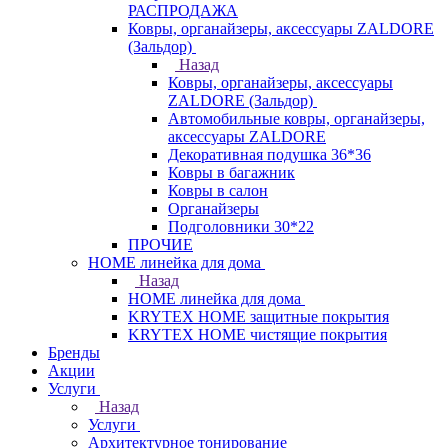
РАСПРОДАЖА
Ковры, органайзеры, аксессуары ZALDORE
(Зальдор)
Назад
Ковры, органайзеры, аксессуары
ZALDORE (Зальдор)
Автомобильные ковры, органайзеры,
аксессуары ZALDORE
Декоративная подушка 36*36
Ковры в багажник
Ковры в салон
Органайзеры
Подголовники 30*22
ПРОЧИЕ
HOME линейка для дома
Назад
HOME линейка для дома
KRYTEX HOME защитные покрытия
KRYTEX HOME чистящие покрытия
Бренды
Акции
Услуги
Назад
Услуги
Архитектурное тонирование