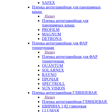
SAFEX
Пленка антигравийная для панорамных
крыш
Назад
Пленка антигравийная для
панорамных крыш
PROFILM
MAGNUM
DETRONA
Пленка антигравийная для ФАР
тонирующая
Назад
Пленка антигравийная для ФАР
тонирующая
QUANTUM
SOLARNEX
RAYNO
ПРОЧАЯ
SPECTROLL
SUN VISION
Пленка антигравийная ГЛЯНЦЕВАЯ
Назад
Пленка антигравийная ГЛЯНЦЕВАЯ
ШИРИНА 1,82 глянцевая
LLUMAR