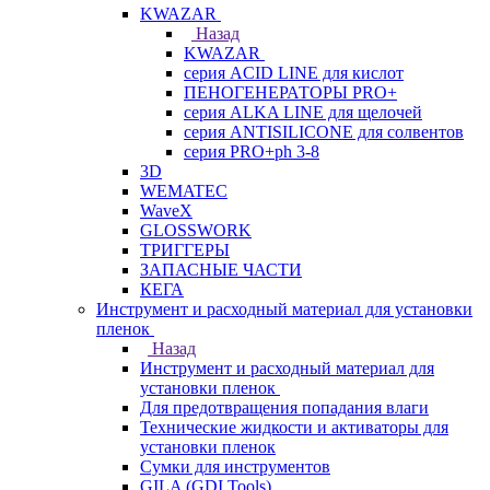
KWAZAR
Назад
KWAZAR
серия ACID LINE для кислот
ПЕНОГЕНЕРАТОРЫ PRO+
серия ALKA LINE для щелочей
серия ANTISILICONE для солвентов
серия PRO+ph 3-8
3D
WEMATEC
WaveX
GLOSSWORK
ТРИГГЕРЫ
ЗАПАСНЫЕ ЧАСТИ
КЕГА
Инструмент и расходный материал для установки
пленок
Назад
Инструмент и расходный материал для
установки пленок
Для предотвращения попадания влаги
Технические жидкости и активаторы для
установки пленок
Сумки для инструментов
GILA (GDI Tools)