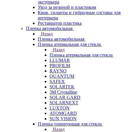
экстерьера
Уход за резиной и пластиком
Квик, силанты и гибридные составы для
интерьера
Реставратор пластика
Пленка автомобильная
Назад
Пленка автомобильная
Пленка атермальная для стекла
Назад
Пленка атермальная для стекла
LLUMAR
PROFILM
RAYNO
QUANTUM
SAFEX
SOLARTEK
3M Crystalline
SOLAR GARD
SOLARNEXT
LUXTON
ATOMGARD
SUN VISION
Пленка тонирующая для стекла
Назад