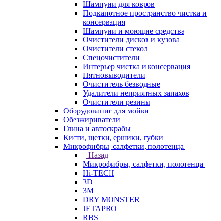
Шампуни для ковров
Подкапотное пространство чистка и
консервация
Шампуни и моющие средства
Очистители дисков и кузова
Очистители стекол
Спецочистители
Интерьер чистка и консервация
Пятновыводители
Очиститель безводные
Удалители неприятных запахов
Очистители резины
Оборудование для мойки
Обезжириватели
Глина и автоскрабы
Кисти, щетки, ершики, губки
Микрофибры, салфетки, полотенца
Назад
Микрофибры, салфетки, полотенца
Hi-TECH
3D
3М
DRY MONSTER
JETAPRO
RBS