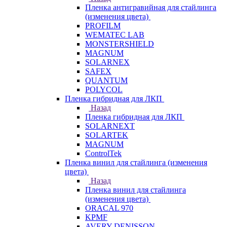
Пленка антигравийная для стайлинга
(изменения цвета)
PROFILM
WEMATEC LAB
MONSTERSHIELD
MAGNUM
SOLARNEX
SAFEX
QUANTUM
POLYCOL
Пленка гибридная для ЛКП
Назад
Пленка гибридная для ЛКП
SOLARNEXT
SOLARTEK
MAGNUM
ControlTek
Пленка винил для стайлинга (изменения
цвета)
Назад
Пленка винил для стайлинга
(изменения цвета)
ORACAL 970
KPMF
AVERY DENISSON