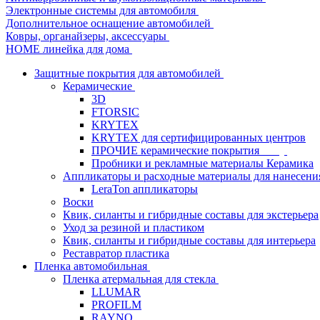
Электронные системы для автомобиля
Дополнительное оснащение автомобилей
Ковры, органайзеры, аксессуары
HOME линейка для дома
Защитные покрытия для автомобилей
Керамические
3D
FTORSIC
KRYTEX
KRYTEX для сертифицированных центров
ПРОЧИЕ керамические покрытия
Пробники и рекламные материалы Керамика
Аппликаторы и расходные материалы для нанесени
LeraTon аппликаторы
Воски
Квик, силанты и гибридные составы для экстерьера
Уход за резиной и пластиком
Квик, силанты и гибридные составы для интерьера
Реставратор пластика
Пленка автомобильная
Пленка атермальная для стекла
LLUMAR
PROFILM
RAYNO