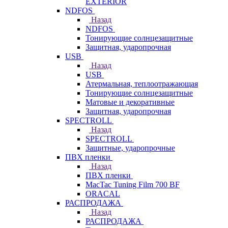
EXTERIOR
NDFOS
Назад
NDFOS
Тонирующие солнцезащитные
Защитная, ударопрочная
USB
Назад
USB
Атермальная, теплоотражающая
Тонирующие солнцезащитные
Матовые и декоративные
Защитная, ударопрочная
SPECTROLL
Назад
SPECTROLL
Защитные, ударопрочные
ПВХ пленки
Назад
ПВХ пленки
MacTac Tuning Film 700 BF
ORACAL
РАСПРОДАЖА
Назад
РАСПРОДАЖА