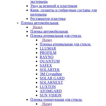
экстерьера
Уход за резиной и пластиком
Квик, силанты и гибридные составы для
интерьера
Реставратор пластика
Пленка автомобильная
Назад
Пленка автомобильная
Пленка атермальная для стекла
Назад
Пленка атермальная для стекла
LLUMAR
PROFILM
RAYNO
QUANTUM
SAFEX
SOLARTEK
3M Crystalline
SOLAR GARD
SOLARNEXT
LUXTON
ATOMGARD
SUN VISION
Пленка тонирующая для стекла
Назад