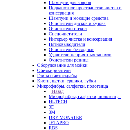
Шампуни для ковров
Подкапотное пространство чистка и
консервация
Шампуни и моющие средства
Очистители дисков и кузова
Очистители стекол
Спецочистители
Интерьер чистка и консервация
Пятновыводители
Очиститель безводные
Удалители неприятных запахов
Очистители резины
Оборудование для мойки
Обезжириватели
Глина и автоскрабы
Кисти, щетки, ершики, губки
Микрофибры, салфетки, полотенца
Назад
Микрофибры, салфетки, полотенца
Hi-TECH
3D
3М
DRY MONSTER
JETAPRO
RBS