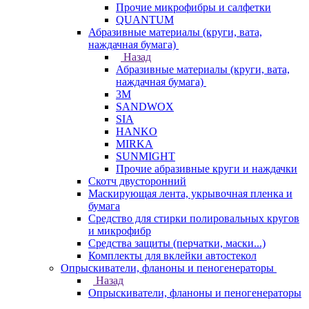
Прочие микрофибры и салфетки
QUANTUM
Абразивные материалы (круги, вата,
наждачная бумага)
Назад
Абразивные материалы (круги, вата,
наждачная бумага)
3М
SANDWOX
SIA
HANKO
MIRKA
SUNMIGHT
Прочие абразивные круги и наждачки
Скотч двусторонний
Маскирующая лента, укрывочная пленка и
бумага
Средство для стирки полировальных кругов
и микрофибр
Средства защиты (перчатки, маски...)
Комплекты для вклейки автостекол
Опрыскиватели, фланоны и пеногенераторы
Назад
Опрыскиватели, фланоны и пеногенераторы