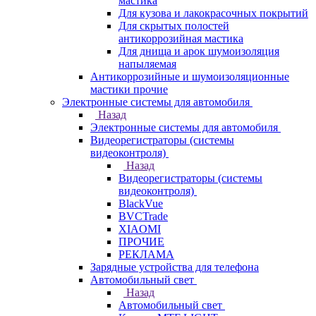
мастика
Для кузова и лакокрасочных покрытий
Для скрытых полостей
антикоррозийная мастика
Для днища и арок шумоизоляция
напыляемая
Антикоррозийные и шумоизоляционные
мастики прочие
Электронные системы для автомобиля
Назад
Электронные системы для автомобиля
Видеорегистраторы (системы
видеоконтроля)
Назад
Видеорегистраторы (системы
видеоконтроля)
BlackVue
BVCTrade
XIAOMI
ПРОЧИЕ
РЕКЛАМА
Зарядные устройства для телефона
Автомобильный свет
Назад
Автомобильный свет