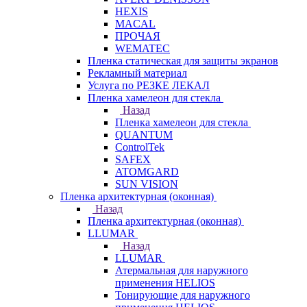
HEXIS
MACAL
ПРОЧАЯ
WEMATEC
Пленка статическая для защиты экранов
Рекламный материал
Услуга по РЕЗКЕ ЛЕКАЛ
Пленка хамелеон для стекла
Назад
Пленка хамелеон для стекла
QUANTUM
ControlTek
SAFEX
ATOMGARD
SUN VISION
Пленка архитектурная (оконная)
Назад
Пленка архитектурная (оконная)
LLUMAR
Назад
LLUMAR
Атермальная для наружного
применения HELIOS
Тонирующие для наружного