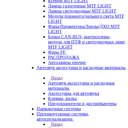
Ксенон MTF LIGHT
Лампы галогенные MTF LIGHT
Лампы светодиодные MTF LIGHT
Модули ближнего/дальнего света MTF
LIGHT
Фары/Прожектора/Линзы/ДХО MTF
LIGHT
Блоки CAN-BUS, контроллеры,
модули для ПТФ и светодиодных ламп
MTF LIGHT
Фары FF.
РАСПРОДАЖА
Автолампы прочие
Автозвук аксессуары и расходные материалы
Назад
Автозвук аксессуары и расходные
материалы
Аксессуары для автозвука
Клемма, вилка
Предохранители и дистрибьютеры
Парковочные системы
Противоугонные системы,
автосигнализации
Назад