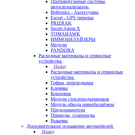
Противоугонные системы,
автосигнализации
Beltronics - Аксессуары
Escort - GPS трекеры
PRIZRAK
Secret Agent-X
TOMAHAWK
ИММОБИЛАЙЗЕРЫ
Модули
PANDORA
Расходные материалы и сервисные
устройства
Назад
Расходные материалы и сервисные
устройства
Гофры, переходники
Клеммы
Концевик
Модули стеклоподъемников
Модуль обхода иммобилайзера
Предохранители
Приводы, соленоиды
Разьемы
Дополнительное оснащение автомобилей
Назад