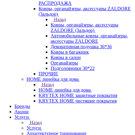
РАСПРОДАЖА
Ковры, органайзеры, аксессуары ZALDORE
(Зальдор)
Назад
Ковры, органайзеры, аксессуары
ZALDORE (Зальдор)
Автомобильные ковры, органайзеры,
аксессуары ZALDORE
Декоративная подушка 36*36
Ковры в багажник
Ковры в салон
Органайзеры
Подголовники 30*22
ПРОЧИЕ
HOME линейка для дома
Назад
HOME линейка для дома
KRYTEX HOME защитные покрытия
KRYTEX HOME чистящие покрытия
Бренды
Акции
Услуги
Назад
Услуги
Архитектурное тонирование