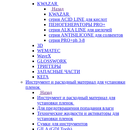
KWAZAR
Назад
KWAZAR
серия ACID LINE для кислот
ПЕНОГЕНЕРАТОРЫ PRO+
серия ALKA LINE для щелочей
серия ANTISILICONE для солвентов
серия PRO+ph 3-8
3D
WEMATEC
WaveX
GLOSSWORK
ТРИГГЕРЫ
ЗАПАСНЫЕ ЧАСТИ
КЕГА
Инструмент и расходный материал для установки
пленок
Назад
Инструмент и расходный материал для
установки пленок
Для предотвращения попадания влаги
Технические жидкости и активаторы для
установки пленок
Сумки для инструментов
GILA (GDI Tools)