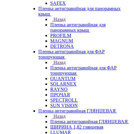
SAFEX
Пленка антигравийная для панорамных
крыш
Назад
Пленка антигравийная для
панорамных крыш
PROFILM
MAGNUM
DETRONA
Пленка антигравийная для ФАР
тонирующая
Назад
Пленка антигравийная для ФАР
тонирующая
QUANTUM
SOLARNEX
RAYNO
ПРОЧАЯ
SPECTROLL
SUN VISION
Пленка антигравийная ГЛЯНЦЕВАЯ
Назад
Пленка антигравийная ГЛЯНЦЕВАЯ
ШИРИНА 1,82 глянцевая
LLUMAR