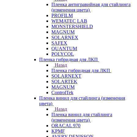
Пленка антигравийная для стайлинга
(изменения цвета)
PROFILM
WEMATEC LAB
MONSTERSHIELD
MAGNUM
SOLARNEX
SAFEX
QUANTUM
POLYCOL
Пленка гибридная для ЛКП
Назад
Пленка гибридная для ЛКП
SOLARNEXT
SOLARTEK
MAGNUM
ControlTek
Пленка винил для стайлинга (изменения
цвета)
Назад
Пленка винил для стайлинга
(изменения цвета)
ORACAL 970
KPMF
AVERY DENISSON