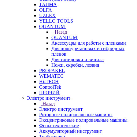
TAJIMA
OLFA
UZLEX
YELLO TOOLS
QUANTUM
Назад
QUANTUM
Аксессуары для работы с пленками
Для полиуретановых и гибридных
пленок
Для тонировки и винила
Ножи, скребки, лезвия
PROPAKEL
WEMATEC
Hi-TECH
ControlTek
ПРОЧИЙ
Электро инструмент
Назад
Электро инструмент
Роторные полировальные машины
Эксцентриковые полировальные машины
Фены технические
Аккумуляторный инструмент
Турбосушки