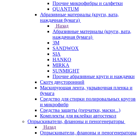
Прочие микрофибры и салфетки
QUANTUM
Абразивные материалы (круги, вата,
наждачная бумага)
Назад
Абразивные материалы (круги, вата,
наждачная бумага)
3М
SANDWOX
SIA
HANKO
MIRKA
SUNMIGHT
Прочие абразивные круги и наждачки
Скотч двусторонний
Маскирующая лента, укрывочная пленка и
бумага
Средство для стирки полировальных кругов
и микрофибр
Средства защиты (перчатки, маски...)
Комплекты для вклейки автостекол
Опрыскиватели, фланоны и пеногенераторы
Назад
Опрыскиватели, фланоны и пеногенераторы