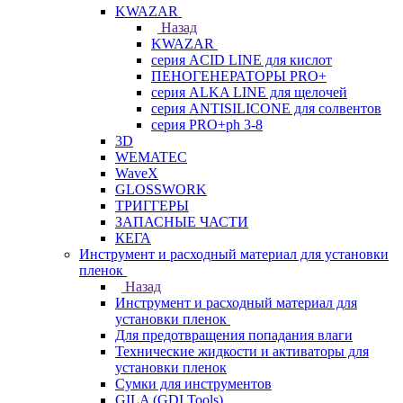
KWAZAR
Назад
KWAZAR
серия ACID LINE для кислот
ПЕНОГЕНЕРАТОРЫ PRO+
серия ALKA LINE для щелочей
серия ANTISILICONE для солвентов
серия PRO+ph 3-8
3D
WEMATEC
WaveX
GLOSSWORK
ТРИГГЕРЫ
ЗАПАСНЫЕ ЧАСТИ
КЕГА
Инструмент и расходный материал для установки
пленок
Назад
Инструмент и расходный материал для
установки пленок
Для предотвращения попадания влаги
Технические жидкости и активаторы для
установки пленок
Сумки для инструментов
GILA (GDI Tools)