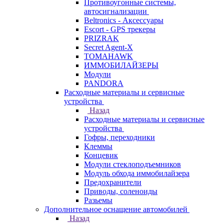
Противоугонные системы,
автосигнализации
Beltronics - Аксессуары
Escort - GPS трекеры
PRIZRAK
Secret Agent-X
TOMAHAWK
ИММОБИЛАЙЗЕРЫ
Модули
PANDORA
Расходные материалы и сервисные
устройства
Назад
Расходные материалы и сервисные
устройства
Гофры, переходники
Клеммы
Концевик
Модули стеклоподъемников
Модуль обхода иммобилайзера
Предохранители
Приводы, соленоиды
Разьемы
Дополнительное оснащение автомобилей
Назад