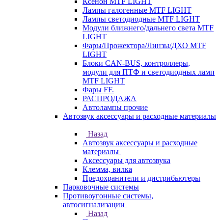
Ксенон MTF LIGHT
Лампы галогенные MTF LIGHT
Лампы светодиодные MTF LIGHT
Модули ближнего/дальнего света MTF
LIGHT
Фары/Прожектора/Линзы/ДХО MTF
LIGHT
Блоки CAN-BUS, контроллеры,
модули для ПТФ и светодиодных ламп
MTF LIGHT
Фары FF.
РАСПРОДАЖА
Автолампы прочие
Автозвук аксессуары и расходные материалы
Назад
Автозвук аксессуары и расходные
материалы
Аксессуары для автозвука
Клемма, вилка
Предохранители и дистрибьютеры
Парковочные системы
Противоугонные системы,
автосигнализации
Назад