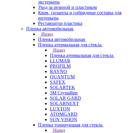
экстерьера
Уход за резиной и пластиком
Квик, силанты и гибридные составы для
интерьера
Реставратор пластика
Пленка автомобильная
Назад
Пленка автомобильная
Пленка атермальная для стекла
Назад
Пленка атермальная для стекла
LLUMAR
PROFILM
RAYNO
QUANTUM
SAFEX
SOLARTEK
3M Crystalline
SOLAR GARD
SOLARNEXT
LUXTON
ATOMGARD
SUN VISION
Пленка тонирующая для стекла
Назад