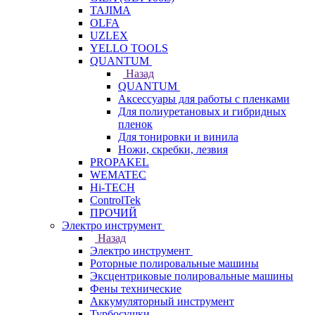
TAJIMA
OLFA
UZLEX
YELLO TOOLS
QUANTUM
Назад
QUANTUM
Аксессуары для работы с пленками
Для полиуретановых и гибридных
пленок
Для тонировки и винила
Ножи, скребки, лезвия
PROPAKEL
WEMATEC
Hi-TECH
ControlTek
ПРОЧИЙ
Электро инструмент
Назад
Электро инструмент
Роторные полировальные машины
Эксцентриковые полировальные машины
Фены технические
Аккумуляторный инструмент
Турбосушки