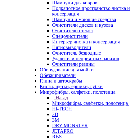
Шампуни для ковров
Подкапотное пространство чистка и
консервация
Шампуни и моющие средства
Очистители дисков и кузова
Очистители стекол
Спецочистители
Интерьер чистка и консервация
Пятновыводители
Очиститель безводные
Удалители неприятных запахов
Очистители резины
Оборудование для мойки
Обезжириватели
Глина и автоскрабы
Кисти, щетки, ершики, губки
Микрофибры, салфетки, полотенца
Назад
Микрофибры, салфетки, полотенца
Hi-TECH
3D
3М
DRY MONSTER
JETAPRO
RBS