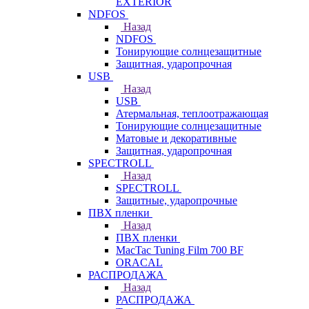
EXTERIOR
NDFOS
Назад
NDFOS
Тонирующие солнцезащитные
Защитная, ударопрочная
USB
Назад
USB
Атермальная, теплоотражающая
Тонирующие солнцезащитные
Матовые и декоративные
Защитная, ударопрочная
SPECTROLL
Назад
SPECTROLL
Защитные, ударопрочные
ПВХ пленки
Назад
ПВХ пленки
MacTac Tuning Film 700 BF
ORACAL
РАСПРОДАЖА
Назад
РАСПРОДАЖА