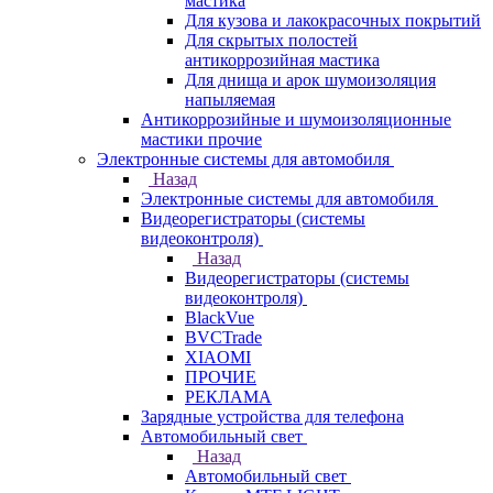
мастика
Для кузова и лакокрасочных покрытий
Для скрытых полостей
антикоррозийная мастика
Для днища и арок шумоизоляция
напыляемая
Антикоррозийные и шумоизоляционные
мастики прочие
Электронные системы для автомобиля
Назад
Электронные системы для автомобиля
Видеорегистраторы (системы
видеоконтроля)
Назад
Видеорегистраторы (системы
видеоконтроля)
BlackVue
BVCTrade
XIAOMI
ПРОЧИЕ
РЕКЛАМА
Зарядные устройства для телефона
Автомобильный свет
Назад
Автомобильный свет