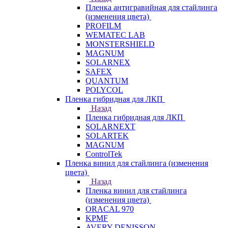
Пленка антигравийная для стайлинга
(изменения цвета)
PROFILM
WEMATEC LAB
MONSTERSHIELD
MAGNUM
SOLARNEX
SAFEX
QUANTUM
POLYCOL
Пленка гибридная для ЛКП
Назад
Пленка гибридная для ЛКП
SOLARNEXT
SOLARTEK
MAGNUM
ControlTek
Пленка винил для стайлинга (изменения
цвета)
Назад
Пленка винил для стайлинга
(изменения цвета)
ORACAL 970
KPMF
AVERY DENISSON