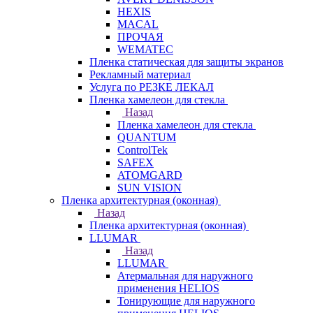
HEXIS
MACAL
ПРОЧАЯ
WEMATEC
Пленка статическая для защиты экранов
Рекламный материал
Услуга по РЕЗКЕ ЛЕКАЛ
Пленка хамелеон для стекла
Назад
Пленка хамелеон для стекла
QUANTUM
ControlTek
SAFEX
ATOMGARD
SUN VISION
Пленка архитектурная (оконная)
Назад
Пленка архитектурная (оконная)
LLUMAR
Назад
LLUMAR
Атермальная для наружного
применения HELIOS
Тонирующие для наружного