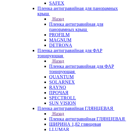
SAFEX
Пленка антигравийная для панорамных
крыш
Назад
Пленка антигравийная для
панорамных крыш
PROFILM
MAGNUM
DETRONA
Пленка антигравийная для ФАР
тонирующая
Назад
Пленка антигравийная для ФАР
тонирующая
QUANTUM
SOLARNEX
RAYNO
ПРОЧАЯ
SPECTROLL
SUN VISION
Пленка антигравийная ГЛЯНЦЕВАЯ
Назад
Пленка антигравийная ГЛЯНЦЕВАЯ
ШИРИНА 1,82 глянцевая
LLUMAR