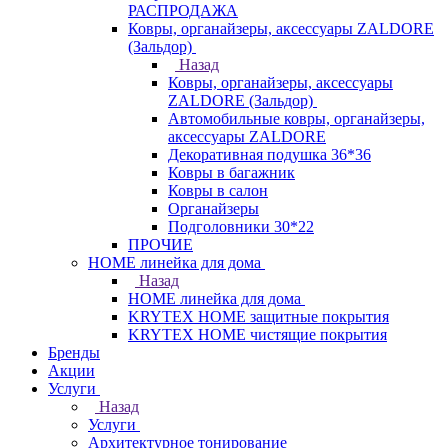
РАСПРОДАЖА
Ковры, органайзеры, аксессуары ZALDORE
(Зальдор)
Назад
Ковры, органайзеры, аксессуары
ZALDORE (Зальдор)
Автомобильные ковры, органайзеры,
аксессуары ZALDORE
Декоративная подушка 36*36
Ковры в багажник
Ковры в салон
Органайзеры
Подголовники 30*22
ПРОЧИЕ
HOME линейка для дома
Назад
HOME линейка для дома
KRYTEX HOME защитные покрытия
KRYTEX HOME чистящие покрытия
Бренды
Акции
Услуги
Назад
Услуги
Архитектурное тонирование