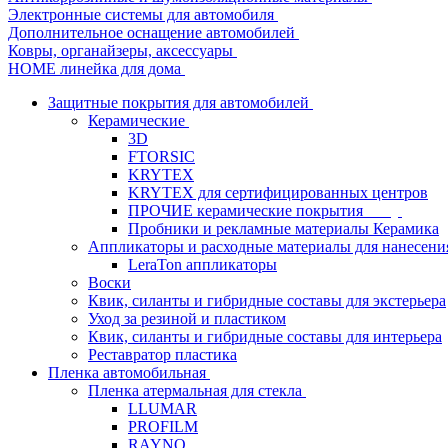
Электронные системы для автомобиля
Дополнительное оснащение автомобилей
Ковры, органайзеры, аксессуары
HOME линейка для дома
Защитные покрытия для автомобилей
Керамические
3D
FTORSIC
KRYTEX
KRYTEX для сертифицированных центров
ПРОЧИЕ керамические покрытия
Пробники и рекламные материалы Керамика
Аппликаторы и расходные материалы для нанесени
LeraTon аппликаторы
Воски
Квик, силанты и гибридные составы для экстерьера
Уход за резиной и пластиком
Квик, силанты и гибридные составы для интерьера
Реставратор пластика
Пленка автомобильная
Пленка атермальная для стекла
LLUMAR
PROFILM
RAYNO