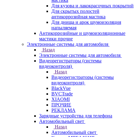
мастика
Для кузова и лакокрасочных покрытий
Для скрытых полостей
антикоррозийная мастика
Для днища и арок шумоизоляция
напыляемая
Антикоррозийные и шумоизоляционные
мастики прочие
Электронные системы для автомобиля
Назад
Электронные системы для автомобиля
Видеорегистраторы (системы
видеоконтроля)
Назад
Видеорегистраторы (системы
видеоконтроля)
BlackVue
BVCTrade
XIAOMI
ПРОЧИЕ
РЕКЛАМА
Зарядные устройства для телефона
Автомобильный свет
Назад
Автомобильный свет