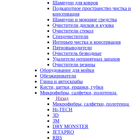
Шампуни для ковров
Подкапотное пространство чистка и
консервация
Шампуни и моющие средства
Очистители дисков и кузова
Очистители стекол
Спецочистители
Интерьер чистка и консервация
Пятновыводители
Очиститель безводные
Удалители неприятных запахов
Очистители резины
Оборудование для мойки
Обезжириватели
Глина и автоскрабы
Кисти, щетки, ершики, губки
Микрофибры, салфетки, полотенца
Назад
Микрофибры, салфетки, полотенца
Hi-TECH
3D
3М
DRY MONSTER
JETAPRO
RBS