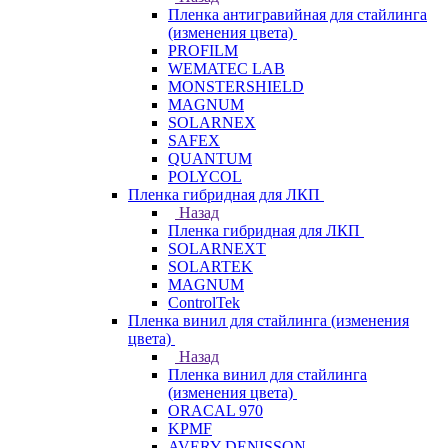
Пленка антигравийная для стайлинга
(изменения цвета)
PROFILM
WEMATEC LAB
MONSTERSHIELD
MAGNUM
SOLARNEX
SAFEX
QUANTUM
POLYCOL
Пленка гибридная для ЛКП
Назад
Пленка гибридная для ЛКП
SOLARNEXT
SOLARTEK
MAGNUM
ControlTek
Пленка винил для стайлинга (изменения
цвета)
Назад
Пленка винил для стайлинга
(изменения цвета)
ORACAL 970
KPMF
AVERY DENISSON