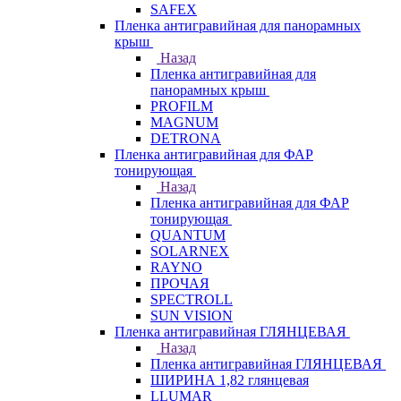
SAFEX
Пленка антигравийная для панорамных
крыш
Назад
Пленка антигравийная для
панорамных крыш
PROFILM
MAGNUM
DETRONA
Пленка антигравийная для ФАР
тонирующая
Назад
Пленка антигравийная для ФАР
тонирующая
QUANTUM
SOLARNEX
RAYNO
ПРОЧАЯ
SPECTROLL
SUN VISION
Пленка антигравийная ГЛЯНЦЕВАЯ
Назад
Пленка антигравийная ГЛЯНЦЕВАЯ
ШИРИНА 1,82 глянцевая
LLUMAR