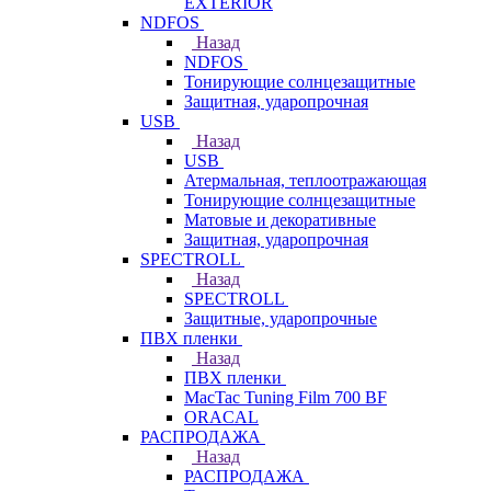
EXTERIOR
NDFOS
Назад
NDFOS
Тонирующие солнцезащитные
Защитная, ударопрочная
USB
Назад
USB
Атермальная, теплоотражающая
Тонирующие солнцезащитные
Матовые и декоративные
Защитная, ударопрочная
SPECTROLL
Назад
SPECTROLL
Защитные, ударопрочные
ПВХ пленки
Назад
ПВХ пленки
MacTac Tuning Film 700 BF
ORACAL
РАСПРОДАЖА
Назад
РАСПРОДАЖА