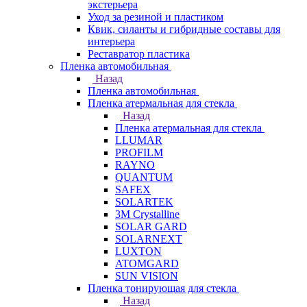
экстерьера
Уход за резиной и пластиком
Квик, силанты и гибридные составы для
интерьера
Реставратор пластика
Пленка автомобильная
Назад
Пленка автомобильная
Пленка атермальная для стекла
Назад
Пленка атермальная для стекла
LLUMAR
PROFILM
RAYNO
QUANTUM
SAFEX
SOLARTEK
3M Crystalline
SOLAR GARD
SOLARNEXT
LUXTON
ATOMGARD
SUN VISION
Пленка тонирующая для стекла
Назад