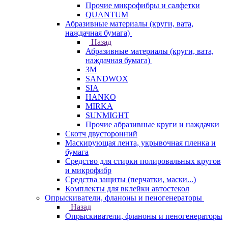
Прочие микрофибры и салфетки
QUANTUM
Абразивные материалы (круги, вата,
наждачная бумага)
Назад
Абразивные материалы (круги, вата,
наждачная бумага)
3М
SANDWOX
SIA
HANKO
MIRKA
SUNMIGHT
Прочие абразивные круги и наждачки
Скотч двусторонний
Маскирующая лента, укрывочная пленка и
бумага
Средство для стирки полировальных кругов
и микрофибр
Средства защиты (перчатки, маски...)
Комплекты для вклейки автостекол
Опрыскиватели, фланоны и пеногенераторы
Назад
Опрыскиватели, фланоны и пеногенераторы