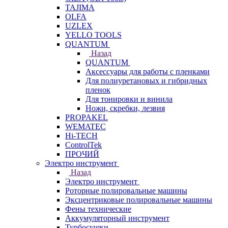
TAJIMA
OLFA
UZLEX
YELLO TOOLS
QUANTUM
Назад
QUANTUM
Аксессуары для работы с пленками
Для полиуретановых и гибридных
пленок
Для тонировки и винила
Ножи, скребки, лезвия
PROPAKEL
WEMATEC
Hi-TECH
ControlTek
ПРОЧИЙ
Электро инструмент
Назад
Электро инструмент
Роторные полировальные машины
Эксцентриковые полировальные машины
Фены технические
Аккумуляторный инструмент
Турбосушки