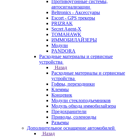
Противоугонные системы,
автосигнализации
Beltronics - Аксессуары
Escort - GPS трекеры
PRIZRAK
Secret Agent-X
TOMAHAWK
ИММОБИЛАЙЗЕРЫ
Модули
PANDORA
Расходные материалы и сервисные
устройства
Назад
Расходные материалы и сервисные
устройства
Гофры, переходники
Клеммы
Концевик
Модули стеклоподъемников
Модуль обхода иммобилайзера
Предохранители
Приводы, соленоиды
Разьемы
Дополнительное оснащение автомобилей
Назад