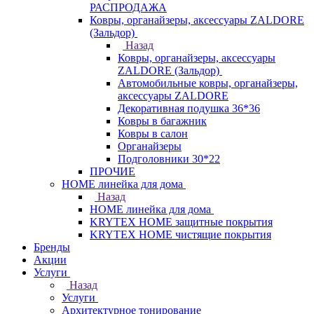
РАСПРОДАЖА
Ковры, органайзеры, аксессуары ZALDORE
(Зальдор)
Назад
Ковры, органайзеры, аксессуары
ZALDORE (Зальдор)
Автомобильные ковры, органайзеры,
аксессуары ZALDORE
Декоративная подушка 36*36
Ковры в багажник
Ковры в салон
Органайзеры
Подголовники 30*22
ПРОЧИЕ
HOME линейка для дома
Назад
HOME линейка для дома
KRYTEX HOME защитные покрытия
KRYTEX HOME чистящие покрытия
Бренды
Акции
Услуги
Назад
Услуги
Архитектурное тонирование