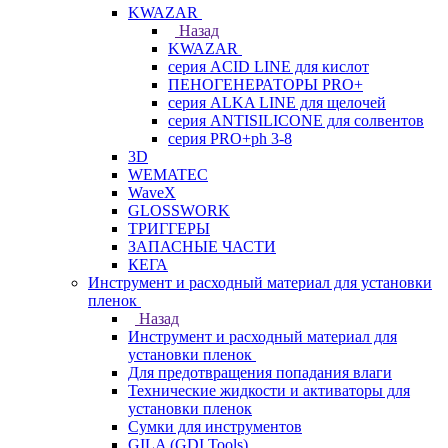
KWAZAR
Назад
KWAZAR
серия ACID LINE для кислот
ПЕНОГЕНЕРАТОРЫ PRO+
серия ALKA LINE для щелочей
серия ANTISILICONE для солвентов
серия PRO+ph 3-8
3D
WEMATEC
WaveX
GLOSSWORK
ТРИГГЕРЫ
ЗАПАСНЫЕ ЧАСТИ
КЕГА
Инструмент и расходный материал для установки
пленок
Назад
Инструмент и расходный материал для
установки пленок
Для предотвращения попадания влаги
Технические жидкости и активаторы для
установки пленок
Сумки для инструментов
GILA (GDI Tools)