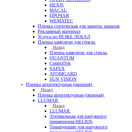
HEXIS
MACAL
ПРОЧАЯ
WEMATEC
Пленка статическая для защиты экранов
Рекламный материал
Услуга по РЕЗКЕ ЛЕКАЛ
Пленка хамелеон для стекла
Назад
Пленка хамелеон для стекла
QUANTUM
ControlTek
SAFEX
ATOMGARD
SUN VISION
Пленка архитектурная (оконная)
Назад
Пленка архитектурная (оконная)
LLUMAR
Назад
LLUMAR
Атермальная для наружного
применения HELIOS
Тонирующие для наружного