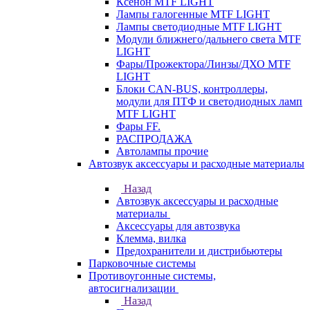
Ксенон MTF LIGHT
Лампы галогенные MTF LIGHT
Лампы светодиодные MTF LIGHT
Модули ближнего/дальнего света MTF
LIGHT
Фары/Прожектора/Линзы/ДХО MTF
LIGHT
Блоки CAN-BUS, контроллеры,
модули для ПТФ и светодиодных ламп
MTF LIGHT
Фары FF.
РАСПРОДАЖА
Автолампы прочие
Автозвук аксессуары и расходные материалы
Назад
Автозвук аксессуары и расходные
материалы
Аксессуары для автозвука
Клемма, вилка
Предохранители и дистрибьютеры
Парковочные системы
Противоугонные системы,
автосигнализации
Назад