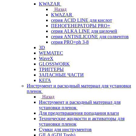
KWAZAR
Назад
KWAZAR
серия ACID LINE для кислот
ПЕНОГЕНЕРАТОРЫ PRO+
серия ALKA LINE для щелочей
серия ANTISILICONE для солвентов
серия PRO+ph 3-8
3D
WEMATEC
WaveX
GLOSSWORK
ТРИГГЕРЫ
ЗАПАСНЫЕ ЧАСТИ
КЕГА
Инструмент и расходный материал для установки
пленок
Назад
Инструмент и расходный материал для
установки пленок
Для предотвращения попадания влаги
Технические жидкости и активаторы для
установки пленок
Сумки для инструментов
GILA (GDI Tools)