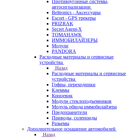
Противоугонные системы,
автосигнализации
Beltronics - Аксессуары
Escort - GPS трекеры
PRIZRAK
Secret Agent-X
TOMAHAWK
ИММОБИЛАЙЗЕРЫ
Модули
PANDORA
Расходные материалы и сервисные
устройства
Назад
Расходные материалы и сервисные
устройства
Гофры, переходники
Клеммы
Концевик
Модули стеклоподъемников
Модуль обхода иммобилайзера
Предохранители
Приводы, соленоиды
Разьемы
Дополнительное оснащение автомобилей
Назад