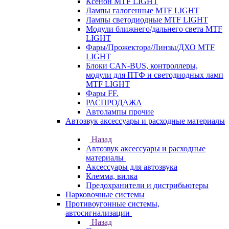
Ксенон MTF LIGHT
Лампы галогенные MTF LIGHT
Лампы светодиодные MTF LIGHT
Модули ближнего/дальнего света MTF
LIGHT
Фары/Прожектора/Линзы/ДХО MTF
LIGHT
Блоки CAN-BUS, контроллеры,
модули для ПТФ и светодиодных ламп
MTF LIGHT
Фары FF.
РАСПРОДАЖА
Автолампы прочие
Автозвук аксессуары и расходные материалы
Назад
Автозвук аксессуары и расходные
материалы
Аксессуары для автозвука
Клемма, вилка
Предохранители и дистрибьютеры
Парковочные системы
Противоугонные системы,
автосигнализации
Назад