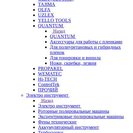
TAJIMA
OLFA
UZLEX
YELLO TOOLS
QUANTUM
Назад
QUANTUM
Аксессуары для работы с пленками
Для полиуретановых и гибридных
пленок
Для тонировки и винила
Ножи, скребки, лезвия
PROPAKEL
WEMATEC
Hi-TECH
ControlTek
ПРОЧИЙ
Электро инструмент
Назад
Электро инструмент
Роторные полировальные машины
Эксцентриковые полировальные машины
Фены технические
Аккумуляторный инструмент
Турбосушки