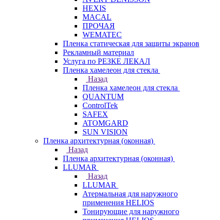
HEXIS
MACAL
ПРОЧАЯ
WEMATEC
Пленка статическая для защиты экранов
Рекламный материал
Услуга по РЕЗКЕ ЛЕКАЛ
Пленка хамелеон для стекла
Назад
Пленка хамелеон для стекла
QUANTUM
ControlTek
SAFEX
ATOMGARD
SUN VISION
Пленка архитектурная (оконная)
Назад
Пленка архитектурная (оконная)
LLUMAR
Назад
LLUMAR
Атермальная для наружного
применения HELIOS
Тонирующие для наружного