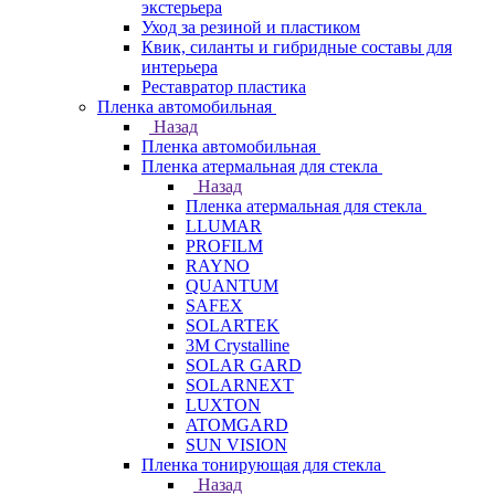
экстерьера
Уход за резиной и пластиком
Квик, силанты и гибридные составы для
интерьера
Реставратор пластика
Пленка автомобильная
Назад
Пленка автомобильная
Пленка атермальная для стекла
Назад
Пленка атермальная для стекла
LLUMAR
PROFILM
RAYNO
QUANTUM
SAFEX
SOLARTEK
3M Crystalline
SOLAR GARD
SOLARNEXT
LUXTON
ATOMGARD
SUN VISION
Пленка тонирующая для стекла
Назад