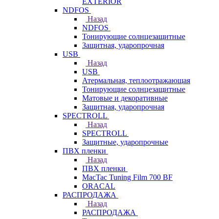
EXTERIOR
NDFOS
Назад
NDFOS
Тонирующие солнцезащитные
Защитная, ударопрочная
USB
Назад
USB
Атермальная, теплоотражающая
Тонирующие солнцезащитные
Матовые и декоративные
Защитная, ударопрочная
SPECTROLL
Назад
SPECTROLL
Защитные, ударопрочные
ПВХ пленки
Назад
ПВХ пленки
MacTac Tuning Film 700 BF
ORACAL
РАСПРОДАЖА
Назад
РАСПРОДАЖА