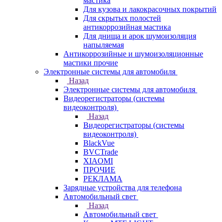
мастика
Для кузова и лакокрасочных покрытий
Для скрытых полостей
антикоррозийная мастика
Для днища и арок шумоизоляция
напыляемая
Антикоррозийные и шумоизоляционные
мастики прочие
Электронные системы для автомобиля
Назад
Электронные системы для автомобиля
Видеорегистраторы (системы
видеоконтроля)
Назад
Видеорегистраторы (системы
видеоконтроля)
BlackVue
BVCTrade
XIAOMI
ПРОЧИЕ
РЕКЛАМА
Зарядные устройства для телефона
Автомобильный свет
Назад
Автомобильный свет