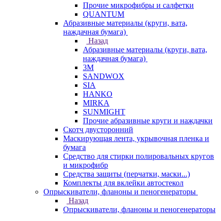
Прочие микрофибры и салфетки
QUANTUM
Абразивные материалы (круги, вата,
наждачная бумага)
Назад
Абразивные материалы (круги, вата,
наждачная бумага)
3М
SANDWOX
SIA
HANKO
MIRKA
SUNMIGHT
Прочие абразивные круги и наждачки
Скотч двусторонний
Маскирующая лента, укрывочная пленка и
бумага
Средство для стирки полировальных кругов
и микрофибр
Средства защиты (перчатки, маски...)
Комплекты для вклейки автостекол
Опрыскиватели, фланоны и пеногенераторы
Назад
Опрыскиватели, фланоны и пеногенераторы