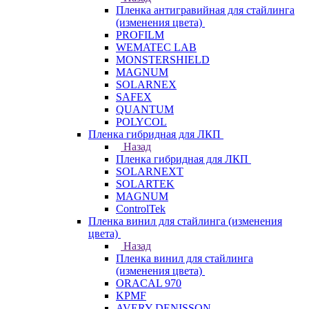
Пленка антигравийная для стайлинга
(изменения цвета)
PROFILM
WEMATEC LAB
MONSTERSHIELD
MAGNUM
SOLARNEX
SAFEX
QUANTUM
POLYCOL
Пленка гибридная для ЛКП
Назад
Пленка гибридная для ЛКП
SOLARNEXT
SOLARTEK
MAGNUM
ControlTek
Пленка винил для стайлинга (изменения
цвета)
Назад
Пленка винил для стайлинга
(изменения цвета)
ORACAL 970
KPMF
AVERY DENISSON