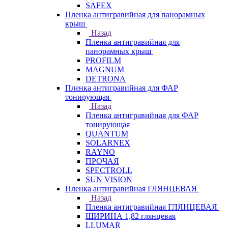
SAFEX
Пленка антигравийная для панорамных
крыш
Назад
Пленка антигравийная для
панорамных крыш
PROFILM
MAGNUM
DETRONA
Пленка антигравийная для ФАР
тонирующая
Назад
Пленка антигравийная для ФАР
тонирующая
QUANTUM
SOLARNEX
RAYNO
ПРОЧАЯ
SPECTROLL
SUN VISION
Пленка антигравийная ГЛЯНЦЕВАЯ
Назад
Пленка антигравийная ГЛЯНЦЕВАЯ
ШИРИНА 1,82 глянцевая
LLUMAR