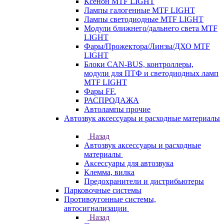
Ксенон MTF LIGHT
Лампы галогенные MTF LIGHT
Лампы светодиодные MTF LIGHT
Модули ближнего/дальнего света MTF
LIGHT
Фары/Прожектора/Линзы/ДХО MTF
LIGHT
Блоки CAN-BUS, контроллеры,
модули для ПТФ и светодиодных ламп
MTF LIGHT
Фары FF.
РАСПРОДАЖА
Автолампы прочие
Автозвук аксессуары и расходные материалы
Назад
Автозвук аксессуары и расходные
материалы
Аксессуары для автозвука
Клемма, вилка
Предохранители и дистрибьютеры
Парковочные системы
Противоугонные системы,
автосигнализации
Назад