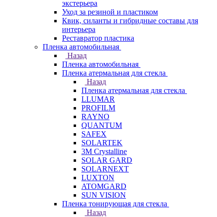
экстерьера
Уход за резиной и пластиком
Квик, силанты и гибридные составы для
интерьера
Реставратор пластика
Пленка автомобильная
Назад
Пленка автомобильная
Пленка атермальная для стекла
Назад
Пленка атермальная для стекла
LLUMAR
PROFILM
RAYNO
QUANTUM
SAFEX
SOLARTEK
3M Crystalline
SOLAR GARD
SOLARNEXT
LUXTON
ATOMGARD
SUN VISION
Пленка тонирующая для стекла
Назад