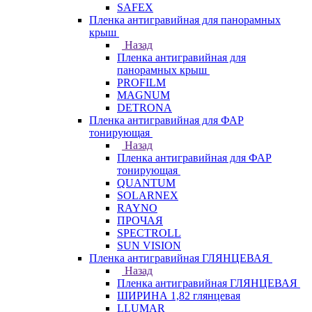
SAFEX
Пленка антигравийная для панорамных
крыш
Назад
Пленка антигравийная для
панорамных крыш
PROFILM
MAGNUM
DETRONA
Пленка антигравийная для ФАР
тонирующая
Назад
Пленка антигравийная для ФАР
тонирующая
QUANTUM
SOLARNEX
RAYNO
ПРОЧАЯ
SPECTROLL
SUN VISION
Пленка антигравийная ГЛЯНЦЕВАЯ
Назад
Пленка антигравийная ГЛЯНЦЕВАЯ
ШИРИНА 1,82 глянцевая
LLUMAR