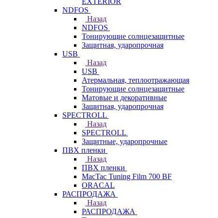
EXTERIOR
NDFOS
Назад
NDFOS
Тонирующие солнцезащитные
Защитная, ударопрочная
USB
Назад
USB
Атермальная, теплоотражающая
Тонирующие солнцезащитные
Матовые и декоративные
Защитная, ударопрочная
SPECTROLL
Назад
SPECTROLL
Защитные, ударопрочные
ПВХ пленки
Назад
ПВХ пленки
MacTac Tuning Film 700 BF
ORACAL
РАСПРОДАЖА
Назад
РАСПРОДАЖА