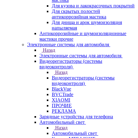
мастика
Для кузова и лакокрасочных покрытий
Для скрытых полостей
антикоррозийная мастика
Для днища и арок шумоизоляция
напыляемая
Антикоррозийные и шумоизоляционные
мастики прочие
Электронные системы для автомобиля
Назад
Электронные системы для автомобиля
Видеорегистраторы (системы
видеоконтроля)
Назад
Видеорегистраторы (системы
видеоконтроля)
BlackVue
BVCTrade
XIAOMI
ПРОЧИЕ
РЕКЛАМА
Зарядные устройства для телефона
Автомобильный свет
Назад
Автомобильный свет