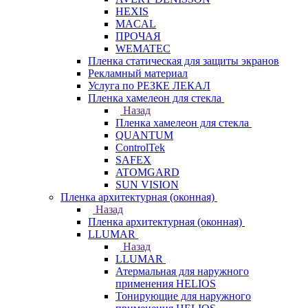
HEXIS
MACAL
ПРОЧАЯ
WEMATEC
Пленка статическая для защиты экранов
Рекламный материал
Услуга по РЕЗКЕ ЛЕКАЛ
Пленка хамелеон для стекла
Назад
Пленка хамелеон для стекла
QUANTUM
ControlTek
SAFEX
ATOMGARD
SUN VISION
Пленка архитектурная (оконная)
Назад
Пленка архитектурная (оконная)
LLUMAR
Назад
LLUMAR
Атермальная для наружного
применения HELIOS
Тонирующие для наружного