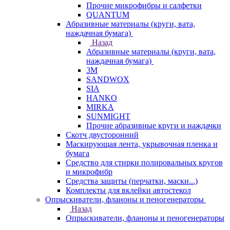
Прочие микрофибры и салфетки
QUANTUM
Абразивные материалы (круги, вата,
наждачная бумага)
Назад
Абразивные материалы (круги, вата,
наждачная бумага)
3М
SANDWOX
SIA
HANKO
MIRKA
SUNMIGHT
Прочие абразивные круги и наждачки
Скотч двусторонний
Маскирующая лента, укрывочная пленка и
бумага
Средство для стирки полировальных кругов
и микрофибр
Средства защиты (перчатки, маски...)
Комплекты для вклейки автостекол
Опрыскиватели, фланоны и пеногенераторы
Назад
Опрыскиватели, фланоны и пеногенераторы