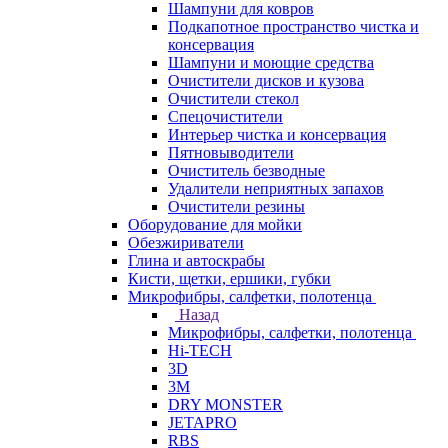
Шампуни для ковров
Подкапотное пространство чистка и
консервация
Шампуни и моющие средства
Очистители дисков и кузова
Очистители стекол
Спецочистители
Интерьер чистка и консервация
Пятновыводители
Очиститель безводные
Удалители неприятных запахов
Очистители резины
Оборудование для мойки
Обезжириватели
Глина и автоскрабы
Кисти, щетки, ершики, губки
Микрофибры, салфетки, полотенца
Назад
Микрофибры, салфетки, полотенца
Hi-TECH
3D
3М
DRY MONSTER
JETAPRO
RBS