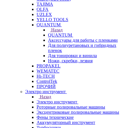
TAJIMA
OLFA
UZLEX
YELLO TOOLS
QUANTUM
Назад
QUANTUM
Аксессуары для работы с пленками
Для полиуретановых и гибридных
пленок
Для тонировки и винила
Ножи, скребки, лезвия
PROPAKEL
WEMATEC
Hi-TECH
ControlTek
ПРОЧИЙ
Электро инструмент
Назад
Электро инструмент
Роторные полировальные машины
Эксцентриковые полировальные машины
Фены технические
Аккумуляторный инструмент
Турбосушки