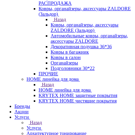
РАСПРОДАЖА
Ковры, органайзеры, аксессуары ZALDORE
(Зальдор)
Назад
Ковры, органайзеры, аксессуары
ZALDORE (Зальдор)
Автомобильные ковры, органайзеры,
аксессуары ZALDORE
Декоративная подушка 36*36
Ковры в багажник
Ковры в салон
Органайзеры
Подголовники 30*22
ПРОЧИЕ
HOME линейка для дома
Назад
HOME линейка для дома
KRYTEX HOME защитные покрытия
KRYTEX HOME чистящие покрытия
Бренды
Акции
Услуги
Назад
Услуги
Архитектурное тонирование