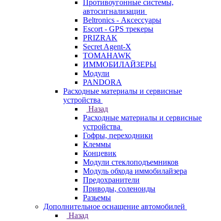
Противоугонные системы,
автосигнализации
Beltronics - Аксессуары
Escort - GPS трекеры
PRIZRAK
Secret Agent-X
TOMAHAWK
ИММОБИЛАЙЗЕРЫ
Модули
PANDORA
Расходные материалы и сервисные
устройства
Назад
Расходные материалы и сервисные
устройства
Гофры, переходники
Клеммы
Концевик
Модули стеклоподъемников
Модуль обхода иммобилайзера
Предохранители
Приводы, соленоиды
Разьемы
Дополнительное оснащение автомобилей
Назад