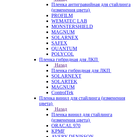
Пленка антигравийная для стайлинга
(изменения цвета)
PROFILM
WEMATEC LAB
MONSTERSHIELD
MAGNUM
SOLARNEX
SAFEX
QUANTUM
POLYCOL
Пленка гибридная для ЛКП
Назад
Пленка гибридная для ЛКП
SOLARNEXT
SOLARTEK
MAGNUM
ControlTek
Пленка винил для стайлинга (изменения
цвета)
Назад
Пленка винил для стайлинга
(изменения цвета)
ORACAL 970
KPMF
AVERY DENISSON