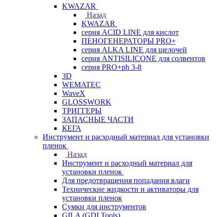
KWAZAR
Назад
KWAZAR
серия ACID LINE для кислот
ПЕНОГЕНЕРАТОРЫ PRO+
серия ALKA LINE для щелочей
серия ANTISILICONE для солвентов
серия PRO+ph 3-8
3D
WEMATEC
WaveX
GLOSSWORK
ТРИГГЕРЫ
ЗАПАСНЫЕ ЧАСТИ
КЕГА
Инструмент и расходный материал для установки
пленок
Назад
Инструмент и расходный материал для
установки пленок
Для предотвращения попадания влаги
Технические жидкости и активаторы для
установки пленок
Сумки для инструментов
GILA (GDI Tools)