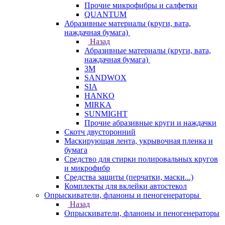
Прочие микрофибры и салфетки
QUANTUM
Абразивные материалы (круги, вата,
наждачная бумага)
Назад
Абразивные материалы (круги, вата,
наждачная бумага)
3М
SANDWOX
SIA
HANKO
MIRKA
SUNMIGHT
Прочие абразивные круги и наждачки
Скотч двусторонний
Маскирующая лента, укрывочная пленка и
бумага
Средство для стирки полировальных кругов
и микрофибр
Средства защиты (перчатки, маски...)
Комплекты для вклейки автостекол
Опрыскиватели, фланоны и пеногенераторы
Назад
Опрыскиватели, фланоны и пеногенераторы