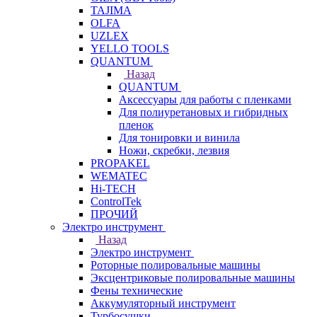
TAJIMA
OLFA
UZLEX
YELLO TOOLS
QUANTUM
Назад
QUANTUM
Аксессуары для работы с пленками
Для полиуретановых и гибридных
пленок
Для тонировки и винила
Ножи, скребки, лезвия
PROPAKEL
WEMATEC
Hi-TECH
ControlTek
ПРОЧИЙ
Электро инструмент
Назад
Электро инструмент
Роторные полировальные машины
Эксцентриковые полировальные машины
Фены технические
Аккумуляторный инструмент
Турбосушки