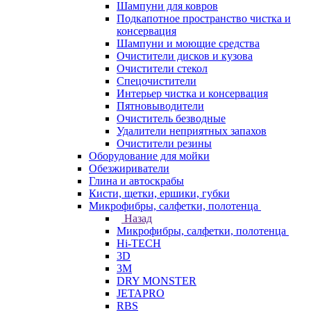
Шампуни для ковров
Подкапотное пространство чистка и
консервация
Шампуни и моющие средства
Очистители дисков и кузова
Очистители стекол
Спецочистители
Интерьер чистка и консервация
Пятновыводители
Очиститель безводные
Удалители неприятных запахов
Очистители резины
Оборудование для мойки
Обезжириватели
Глина и автоскрабы
Кисти, щетки, ершики, губки
Микрофибры, салфетки, полотенца
Назад
Микрофибры, салфетки, полотенца
Hi-TECH
3D
3М
DRY MONSTER
JETAPRO
RBS