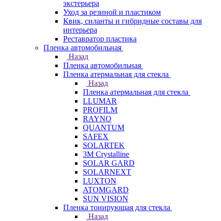
экстерьера
Уход за резиной и пластиком
Квик, силанты и гибридные составы для
интерьера
Реставратор пластика
Пленка автомобильная
Назад
Пленка автомобильная
Пленка атермальная для стекла
Назад
Пленка атермальная для стекла
LLUMAR
PROFILM
RAYNO
QUANTUM
SAFEX
SOLARTEK
3M Crystalline
SOLAR GARD
SOLARNEXT
LUXTON
ATOMGARD
SUN VISION
Пленка тонирующая для стекла
Назад