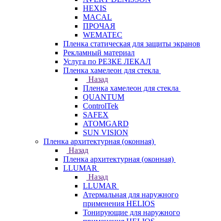
HEXIS
MACAL
ПРОЧАЯ
WEMATEC
Пленка статическая для защиты экранов
Рекламный материал
Услуга по РЕЗКЕ ЛЕКАЛ
Пленка хамелеон для стекла
Назад
Пленка хамелеон для стекла
QUANTUM
ControlTek
SAFEX
ATOMGARD
SUN VISION
Пленка архитектурная (оконная)
Назад
Пленка архитектурная (оконная)
LLUMAR
Назад
LLUMAR
Атермальная для наружного
применения HELIOS
Тонирующие для наружного