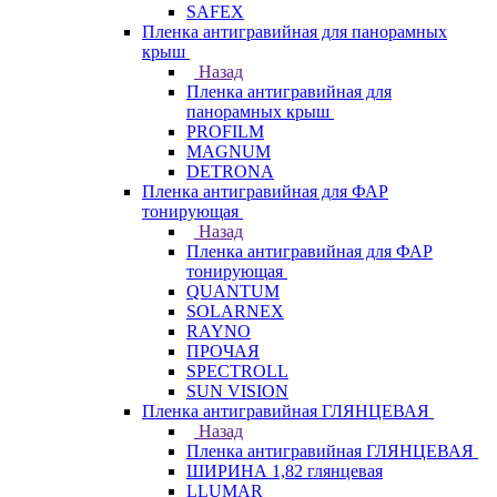
SAFEX
Пленка антигравийная для панорамных
крыш
Назад
Пленка антигравийная для
панорамных крыш
PROFILM
MAGNUM
DETRONA
Пленка антигравийная для ФАР
тонирующая
Назад
Пленка антигравийная для ФАР
тонирующая
QUANTUM
SOLARNEX
RAYNO
ПРОЧАЯ
SPECTROLL
SUN VISION
Пленка антигравийная ГЛЯНЦЕВАЯ
Назад
Пленка антигравийная ГЛЯНЦЕВАЯ
ШИРИНА 1,82 глянцевая
LLUMAR