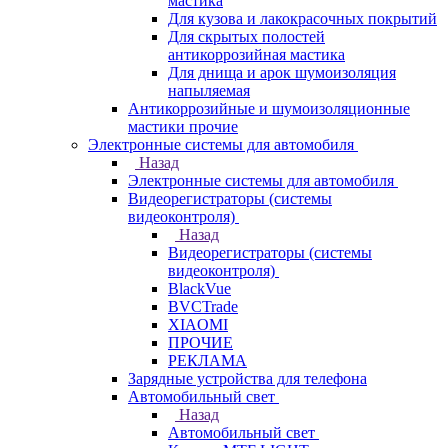
мастика
Для кузова и лакокрасочных покрытий
Для скрытых полостей
антикоррозийная мастика
Для днища и арок шумоизоляция
напыляемая
Антикоррозийные и шумоизоляционные
мастики прочие
Электронные системы для автомобиля
Назад
Электронные системы для автомобиля
Видеорегистраторы (системы
видеоконтроля)
Назад
Видеорегистраторы (системы
видеоконтроля)
BlackVue
BVCTrade
XIAOMI
ПРОЧИЕ
РЕКЛАМА
Зарядные устройства для телефона
Автомобильный свет
Назад
Автомобильный свет