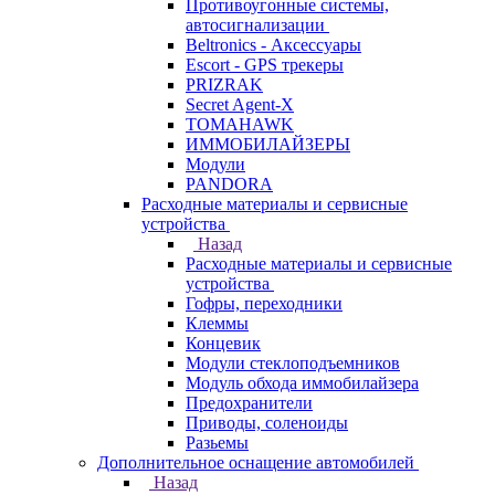
Противоугонные системы,
автосигнализации
Beltronics - Аксессуары
Escort - GPS трекеры
PRIZRAK
Secret Agent-X
TOMAHAWK
ИММОБИЛАЙЗЕРЫ
Модули
PANDORA
Расходные материалы и сервисные
устройства
Назад
Расходные материалы и сервисные
устройства
Гофры, переходники
Клеммы
Концевик
Модули стеклоподъемников
Модуль обхода иммобилайзера
Предохранители
Приводы, соленоиды
Разьемы
Дополнительное оснащение автомобилей
Назад