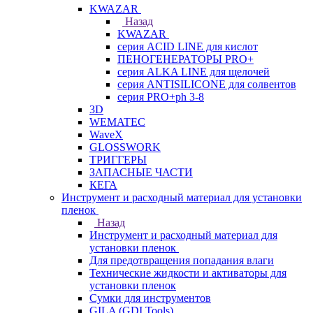
KWAZAR
Назад
KWAZAR
серия ACID LINE для кислот
ПЕНОГЕНЕРАТОРЫ PRO+
серия ALKA LINE для щелочей
серия ANTISILICONE для солвентов
серия PRO+ph 3-8
3D
WEMATEC
WaveX
GLOSSWORK
ТРИГГЕРЫ
ЗАПАСНЫЕ ЧАСТИ
КЕГА
Инструмент и расходный материал для установки
пленок
Назад
Инструмент и расходный материал для
установки пленок
Для предотвращения попадания влаги
Технические жидкости и активаторы для
установки пленок
Сумки для инструментов
GILA (GDI Tools)