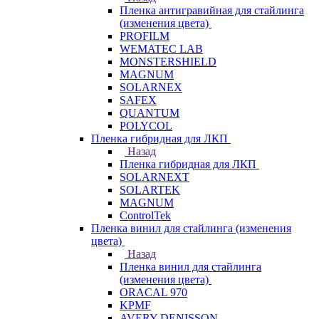
Пленка антигравийная для стайлинга
(изменения цвета)
PROFILM
WEMATEC LAB
MONSTERSHIELD
MAGNUM
SOLARNEX
SAFEX
QUANTUM
POLYCOL
Пленка гибридная для ЛКП
Назад
Пленка гибридная для ЛКП
SOLARNEXT
SOLARTEK
MAGNUM
ControlTek
Пленка винил для стайлинга (изменения
цвета)
Назад
Пленка винил для стайлинга
(изменения цвета)
ORACAL 970
KPMF
AVERY DENISSON