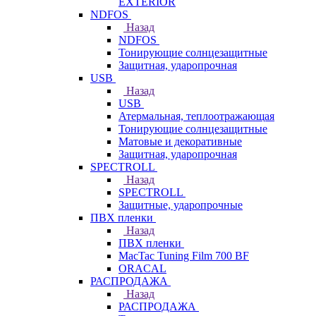
EXTERIOR
NDFOS
Назад
NDFOS
Тонирующие солнцезащитные
Защитная, ударопрочная
USB
Назад
USB
Атермальная, теплоотражающая
Тонирующие солнцезащитные
Матовые и декоративные
Защитная, ударопрочная
SPECTROLL
Назад
SPECTROLL
Защитные, ударопрочные
ПВХ пленки
Назад
ПВХ пленки
MacTac Tuning Film 700 BF
ORACAL
РАСПРОДАЖА
Назад
РАСПРОДАЖА