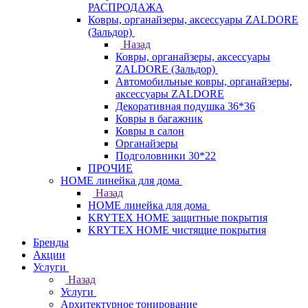
РАСПРОДАЖА
Ковры, органайзеры, аксессуары ZALDORE
(Зальдор)
Назад
Ковры, органайзеры, аксессуары
ZALDORE (Зальдор)
Автомобильные ковры, органайзеры,
аксессуары ZALDORE
Декоративная подушка 36*36
Ковры в багажник
Ковры в салон
Органайзеры
Подголовники 30*22
ПРОЧИЕ
HOME линейка для дома
Назад
HOME линейка для дома
KRYTEX HOME защитные покрытия
KRYTEX HOME чистящие покрытия
Бренды
Акции
Услуги
Назад
Услуги
Архитектурное тонирование