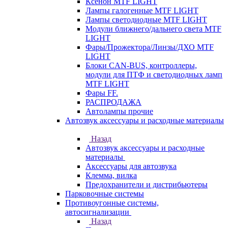
Ксенон MTF LIGHT
Лампы галогенные MTF LIGHT
Лампы светодиодные MTF LIGHT
Модули ближнего/дальнего света MTF
LIGHT
Фары/Прожектора/Линзы/ДХО MTF
LIGHT
Блоки CAN-BUS, контроллеры,
модули для ПТФ и светодиодных ламп
MTF LIGHT
Фары FF.
РАСПРОДАЖА
Автолампы прочие
Автозвук аксессуары и расходные материалы
Назад
Автозвук аксессуары и расходные
материалы
Аксессуары для автозвука
Клемма, вилка
Предохранители и дистрибьютеры
Парковочные системы
Противоугонные системы,
автосигнализации
Назад