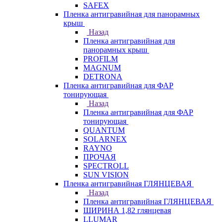
SAFEX
Пленка антигравийная для панорамных
крыш
Назад
Пленка антигравийная для
панорамных крыш
PROFILM
MAGNUM
DETRONA
Пленка антигравийная для ФАР
тонирующая
Назад
Пленка антигравийная для ФАР
тонирующая
QUANTUM
SOLARNEX
RAYNO
ПРОЧАЯ
SPECTROLL
SUN VISION
Пленка антигравийная ГЛЯНЦЕВАЯ
Назад
Пленка антигравийная ГЛЯНЦЕВАЯ
ШИРИНА 1,82 глянцевая
LLUMAR