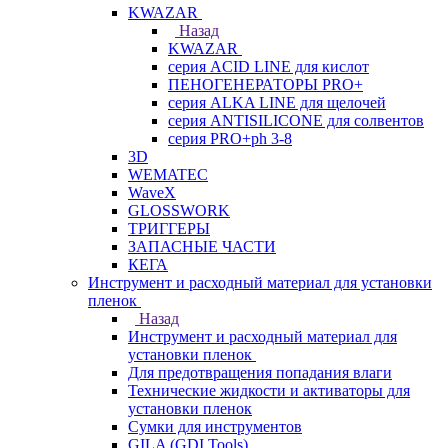
KWAZAR
Назад
KWAZAR
серия ACID LINE для кислот
ПЕНОГЕНЕРАТОРЫ PRO+
серия ALKA LINE для щелочей
серия ANTISILICONE для солвентов
серия PRO+ph 3-8
3D
WEMATEC
WaveX
GLOSSWORK
ТРИГГЕРЫ
ЗАПАСНЫЕ ЧАСТИ
КЕГА
Инструмент и расходный материал для установки
пленок
Назад
Инструмент и расходный материал для
установки пленок
Для предотвращения попадания влаги
Технические жидкости и активаторы для
установки пленок
Сумки для инструментов
GILA (GDI Tools)