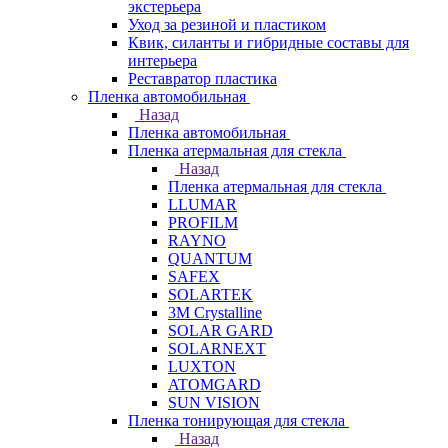
экстерьера
Уход за резиной и пластиком
Квик, силанты и гибридные составы для
интерьера
Реставратор пластика
Пленка автомобильная
Назад
Пленка автомобильная
Пленка атермальная для стекла
Назад
Пленка атермальная для стекла
LLUMAR
PROFILM
RAYNO
QUANTUM
SAFEX
SOLARTEK
3M Crystalline
SOLAR GARD
SOLARNEXT
LUXTON
ATOMGARD
SUN VISION
Пленка тонирующая для стекла
Назад