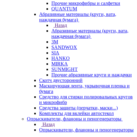
Прочие микрофибры и салфетки
QUANTUM
Абразивные материалы (круги, вата,
наждачная бумага)
Назад
Абразивные материалы (круги, вата,
наждачная бумага)
3М
SANDWOX
SIA
HANKO
MIRKA
SUNMIGHT
Прочие абразивные круги и наждачки
Скотч двусторонний
Маскирующая лента, укрывочная пленка и
бумага
Средство для стирки полировальных кругов
и микрофибр
Средства защиты (перчатки, маски...)
Комплекты для вклейки автостекол
Опрыскиватели, фланоны и пеногенераторы
Назад
Опрыскиватели, фланоны и пеногенераторы