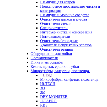
Шампуни для ковров
Подкапотное пространство чистка и
консервация
Шампуни и моющие средства
Очистители дисков и кузова
Очистители стекол
Спецочистители
Интерьер чистка и консервация
Пятновыводители
Очиститель безводные
Удалители неприятных запахов
Очистители резины
Оборудование для мойки
Обезжириватели
Глина и автоскрабы
Кисти, щетки, ершики, губки
Микрофибры, салфетки, полотенца
Назад
Микрофибры, салфетки, полотенца
Hi-TECH
3D
3М
DRY MONSTER
JETAPRO
RBS