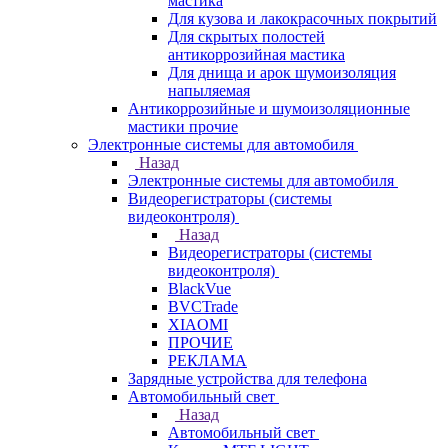
мастика
Для кузова и лакокрасочных покрытий
Для скрытых полостей
антикоррозийная мастика
Для днища и арок шумоизоляция
напыляемая
Антикоррозийные и шумоизоляционные
мастики прочие
Электронные системы для автомобиля
Назад
Электронные системы для автомобиля
Видеорегистраторы (системы
видеоконтроля)
Назад
Видеорегистраторы (системы
видеоконтроля)
BlackVue
BVCTrade
XIAOMI
ПРОЧИЕ
РЕКЛАМА
Зарядные устройства для телефона
Автомобильный свет
Назад
Автомобильный свет