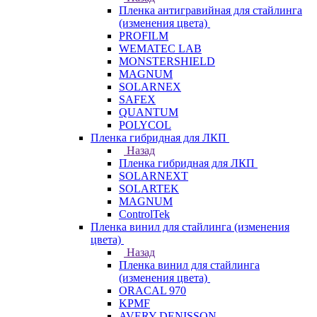
Пленка антигравийная для стайлинга
(изменения цвета)
PROFILM
WEMATEC LAB
MONSTERSHIELD
MAGNUM
SOLARNEX
SAFEX
QUANTUM
POLYCOL
Пленка гибридная для ЛКП
Назад
Пленка гибридная для ЛКП
SOLARNEXT
SOLARTEK
MAGNUM
ControlTek
Пленка винил для стайлинга (изменения
цвета)
Назад
Пленка винил для стайлинга
(изменения цвета)
ORACAL 970
KPMF
AVERY DENISSON