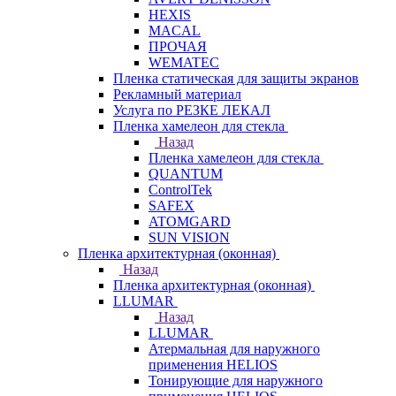
HEXIS
MACAL
ПРОЧАЯ
WEMATEC
Пленка статическая для защиты экранов
Рекламный материал
Услуга по РЕЗКЕ ЛЕКАЛ
Пленка хамелеон для стекла
Назад
Пленка хамелеон для стекла
QUANTUM
ControlTek
SAFEX
ATOMGARD
SUN VISION
Пленка архитектурная (оконная)
Назад
Пленка архитектурная (оконная)
LLUMAR
Назад
LLUMAR
Атермальная для наружного
применения HELIOS
Тонирующие для наружного