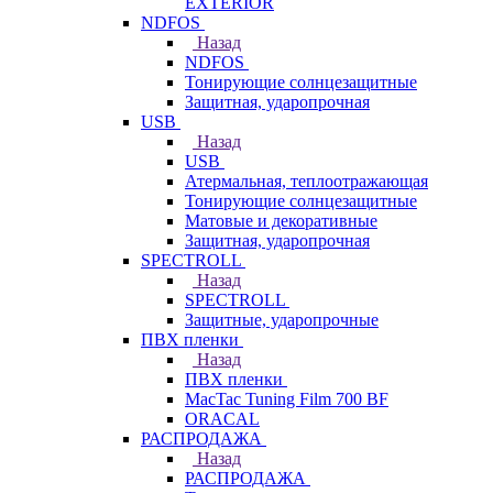
EXTERIOR
NDFOS
Назад
NDFOS
Тонирующие солнцезащитные
Защитная, ударопрочная
USB
Назад
USB
Атермальная, теплоотражающая
Тонирующие солнцезащитные
Матовые и декоративные
Защитная, ударопрочная
SPECTROLL
Назад
SPECTROLL
Защитные, ударопрочные
ПВХ пленки
Назад
ПВХ пленки
MacTac Tuning Film 700 BF
ORACAL
РАСПРОДАЖА
Назад
РАСПРОДАЖА