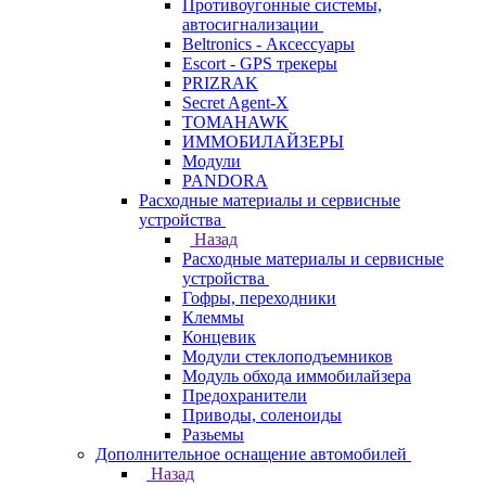
Противоугонные системы,
автосигнализации
Beltronics - Аксессуары
Escort - GPS трекеры
PRIZRAK
Secret Agent-X
TOMAHAWK
ИММОБИЛАЙЗЕРЫ
Модули
PANDORA
Расходные материалы и сервисные
устройства
Назад
Расходные материалы и сервисные
устройства
Гофры, переходники
Клеммы
Концевик
Модули стеклоподъемников
Модуль обхода иммобилайзера
Предохранители
Приводы, соленоиды
Разьемы
Дополнительное оснащение автомобилей
Назад