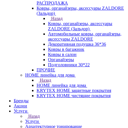
РАСПРОДАЖА
Ковры, органайзеры, аксессуары ZALDORE
(Зальдор)
Назад
Ковры, органайзеры, аксессуары
ZALDORE (Зальдор)
Автомобильные ковры, органайзеры,
аксессуары ZALDORE
Декоративная подушка 36*36
Ковры в багажник
Ковры в салон
Органайзеры
Подголовники 30*22
ПРОЧИЕ
HOME линейка для дома
Назад
HOME линейка для дома
KRYTEX HOME защитные покрытия
KRYTEX HOME чистящие покрытия
Бренды
Акции
Услуги
Назад
Услуги
Архитектурное тонирование