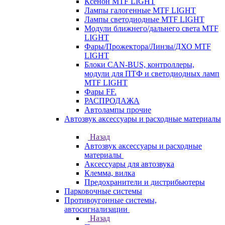
Ксенон MTF LIGHT
Лампы галогенные MTF LIGHT
Лампы светодиодные MTF LIGHT
Модули ближнего/дальнего света MTF
LIGHT
Фары/Прожектора/Линзы/ДХО MTF
LIGHT
Блоки CAN-BUS, контроллеры,
модули для ПТФ и светодиодных ламп
MTF LIGHT
Фары FF.
РАСПРОДАЖА
Автолампы прочие
Автозвук аксессуары и расходные материалы
Назад
Автозвук аксессуары и расходные
материалы
Аксессуары для автозвука
Клемма, вилка
Предохранители и дистрибьютеры
Парковочные системы
Противоугонные системы,
автосигнализации
Назад