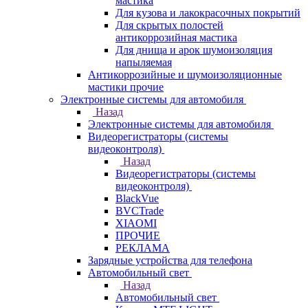
мастика
Для кузова и лакокрасочных покрытий
Для скрытых полостей
антикоррозийная мастика
Для днища и арок шумоизоляция
напыляемая
Антикоррозийные и шумоизоляционные
мастики прочие
Электронные системы для автомобиля
Назад
Электронные системы для автомобиля
Видеорегистраторы (системы
видеоконтроля)
Назад
Видеорегистраторы (системы
видеоконтроля)
BlackVue
BVCTrade
XIAOMI
ПРОЧИЕ
РЕКЛАМА
Зарядные устройства для телефона
Автомобильный свет
Назад
Автомобильный свет