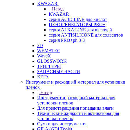
KWAZAR
Назад
KWAZAR
серия ACID LINE для кислот
ПЕНОГЕНЕРАТОРЫ PRO+
серия ALKA LINE для щелочей
серия ANTISILICONE для солвентов
серия PRO+ph 3-8
3D
WEMATEC
WaveX
GLOSSWORK
ТРИГГЕРЫ
ЗАПАСНЫЕ ЧАСТИ
КЕГА
Инструмент и расходный материал для установки
пленок
Назад
Инструмент и расходный материал для
установки пленок
Для предотвращения попадания влаги
Технические жидкости и активаторы для
установки пленок
Сумки для инструментов
GILA (GDI Tools)