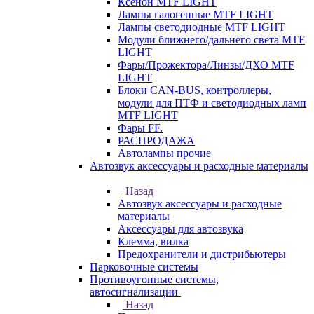
Ксенон MTF LIGHT
Лампы галогенные MTF LIGHT
Лампы светодиодные MTF LIGHT
Модули ближнего/дальнего света MTF
LIGHT
Фары/Прожектора/Линзы/ДХО MTF
LIGHT
Блоки CAN-BUS, контроллеры,
модули для ПТФ и светодиодных ламп
MTF LIGHT
Фары FF.
РАСПРОДАЖА
Автолампы прочие
Автозвук аксессуары и расходные материалы
Назад
Автозвук аксессуары и расходные
материалы
Аксессуары для автозвука
Клемма, вилка
Предохранители и дистрибьютеры
Парковочные системы
Противоугонные системы,
автосигнализации
Назад