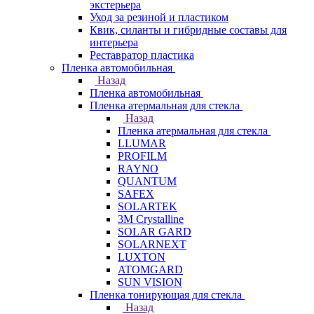
экстерьера
Уход за резиной и пластиком
Квик, силанты и гибридные составы для
интерьера
Реставратор пластика
Пленка автомобильная
Назад
Пленка автомобильная
Пленка атермальная для стекла
Назад
Пленка атермальная для стекла
LLUMAR
PROFILM
RAYNO
QUANTUM
SAFEX
SOLARTEK
3M Crystalline
SOLAR GARD
SOLARNEXT
LUXTON
ATOMGARD
SUN VISION
Пленка тонирующая для стекла
Назад