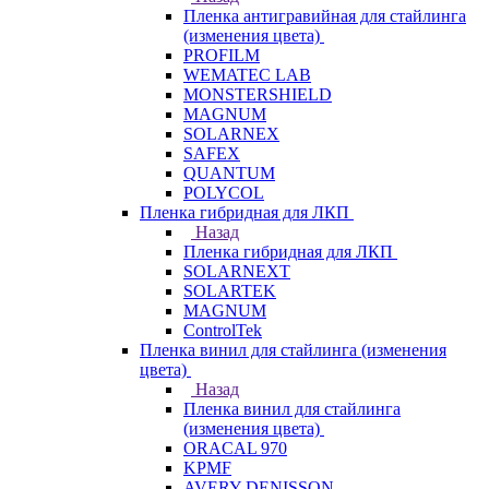
Пленка антигравийная для стайлинга
(изменения цвета)
PROFILM
WEMATEC LAB
MONSTERSHIELD
MAGNUM
SOLARNEX
SAFEX
QUANTUM
POLYCOL
Пленка гибридная для ЛКП
Назад
Пленка гибридная для ЛКП
SOLARNEXT
SOLARTEK
MAGNUM
ControlTek
Пленка винил для стайлинга (изменения
цвета)
Назад
Пленка винил для стайлинга
(изменения цвета)
ORACAL 970
KPMF
AVERY DENISSON