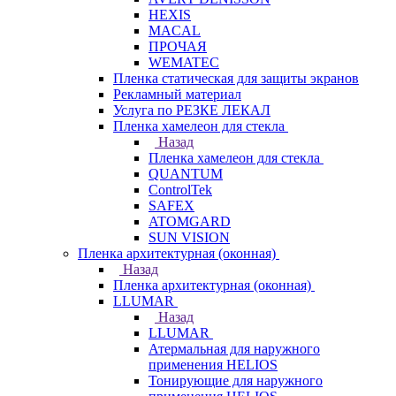
HEXIS
MACAL
ПРОЧАЯ
WEMATEC
Пленка статическая для защиты экранов
Рекламный материал
Услуга по РЕЗКЕ ЛЕКАЛ
Пленка хамелеон для стекла
Назад
Пленка хамелеон для стекла
QUANTUM
ControlTek
SAFEX
ATOMGARD
SUN VISION
Пленка архитектурная (оконная)
Назад
Пленка архитектурная (оконная)
LLUMAR
Назад
LLUMAR
Атермальная для наружного
применения HELIOS
Тонирующие для наружного