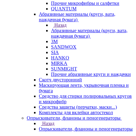
Прочие микрофибры и салфетки
QUANTUM
Абразивные материалы (круги, вата,
наждачная бумага)
Назад
Абразивные материалы (круги, вата,
наждачная бумага)
3М
SANDWOX
SIA
HANKO
MIRKA
SUNMIGHT
Прочие абразивные круги и наждачки
Скотч двусторонний
Маскирующая лента, укрывочная пленка и
бумага
Средство для стирки полировальных кругов
и микрофибр
Средства защиты (перчатки, маски...)
Комплекты для вклейки автостекол
Опрыскиватели, фланоны и пеногенераторы
Назад
Опрыскиватели, фланоны и пеногенераторы