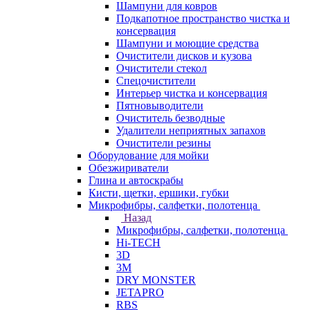
Шампуни для ковров
Подкапотное пространство чистка и
консервация
Шампуни и моющие средства
Очистители дисков и кузова
Очистители стекол
Спецочистители
Интерьер чистка и консервация
Пятновыводители
Очиститель безводные
Удалители неприятных запахов
Очистители резины
Оборудование для мойки
Обезжириватели
Глина и автоскрабы
Кисти, щетки, ершики, губки
Микрофибры, салфетки, полотенца
Назад
Микрофибры, салфетки, полотенца
Hi-TECH
3D
3М
DRY MONSTER
JETAPRO
RBS