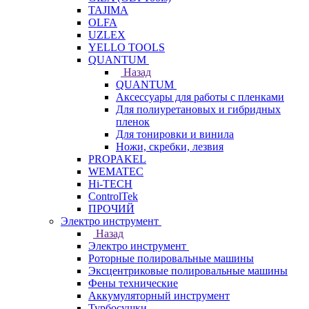
TAJIMA
OLFA
UZLEX
YELLO TOOLS
QUANTUM
Назад
QUANTUM
Аксессуары для работы с пленками
Для полиуретановых и гибридных
пленок
Для тонировки и винила
Ножи, скребки, лезвия
PROPAKEL
WEMATEC
Hi-TECH
ControlTek
ПРОЧИЙ
Электро инструмент
Назад
Электро инструмент
Роторные полировальные машины
Эксцентриковые полировальные машины
Фены технические
Аккумуляторный инструмент
Турбосушки