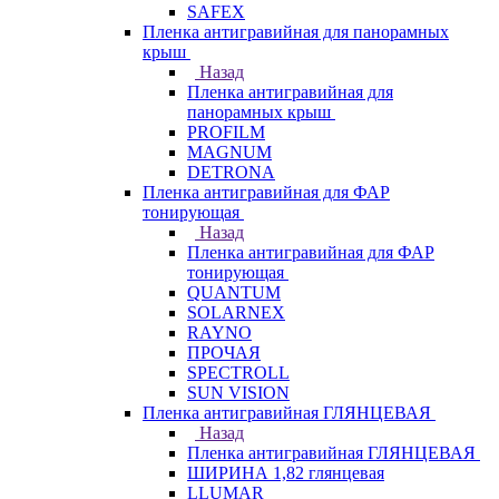
SAFEX
Пленка антигравийная для панорамных
крыш
Назад
Пленка антигравийная для
панорамных крыш
PROFILM
MAGNUM
DETRONA
Пленка антигравийная для ФАР
тонирующая
Назад
Пленка антигравийная для ФАР
тонирующая
QUANTUM
SOLARNEX
RAYNO
ПРОЧАЯ
SPECTROLL
SUN VISION
Пленка антигравийная ГЛЯНЦЕВАЯ
Назад
Пленка антигравийная ГЛЯНЦЕВАЯ
ШИРИНА 1,82 глянцевая
LLUMAR