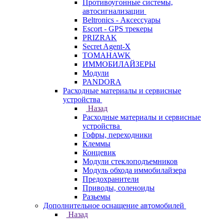
Противоугонные системы,
автосигнализации
Beltronics - Аксессуары
Escort - GPS трекеры
PRIZRAK
Secret Agent-X
TOMAHAWK
ИММОБИЛАЙЗЕРЫ
Модули
PANDORA
Расходные материалы и сервисные
устройства
Назад
Расходные материалы и сервисные
устройства
Гофры, переходники
Клеммы
Концевик
Модули стеклоподъемников
Модуль обхода иммобилайзера
Предохранители
Приводы, соленоиды
Разьемы
Дополнительное оснащение автомобилей
Назад