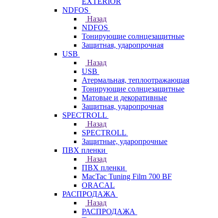
EXTERIOR
NDFOS
Назад
NDFOS
Тонирующие солнцезащитные
Защитная, ударопрочная
USB
Назад
USB
Атермальная, теплоотражающая
Тонирующие солнцезащитные
Матовые и декоративные
Защитная, ударопрочная
SPECTROLL
Назад
SPECTROLL
Защитные, ударопрочные
ПВХ пленки
Назад
ПВХ пленки
MacTac Tuning Film 700 BF
ORACAL
РАСПРОДАЖА
Назад
РАСПРОДАЖА