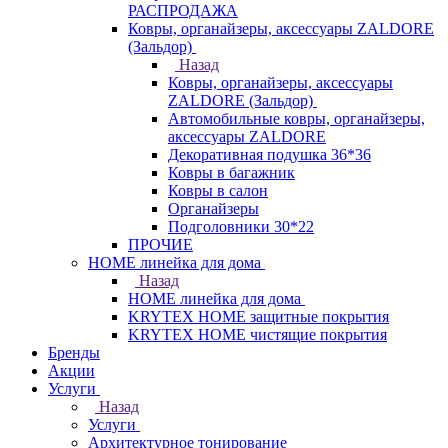
РАСПРОДАЖА
Ковры, органайзеры, аксессуары ZALDORE
(Зальдор)
Назад
Ковры, органайзеры, аксессуары
ZALDORE (Зальдор)
Автомобильные ковры, органайзеры,
аксессуары ZALDORE
Декоративная подушка 36*36
Ковры в багажник
Ковры в салон
Органайзеры
Подголовники 30*22
ПРОЧИЕ
HOME линейка для дома
Назад
HOME линейка для дома
KRYTEX HOME защитные покрытия
KRYTEX HOME чистящие покрытия
Бренды
Акции
Услуги
Назад
Услуги
Архитектурное тонирование