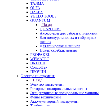
TAJIMA
OLFA
UZLEX
YELLO TOOLS
QUANTUM
Назад
QUANTUM
Аксессуары для работы с пленками
Для полиуретановых и гибридных
пленок
Для тонировки и винила
Ножи, скребки, лезвия
PROPAKEL
WEMATEC
Hi-TECH
ControlTek
ПРОЧИЙ
Электро инструмент
Назад
Электро инструмент
Роторные полировальные машины
Эксцентриковые полировальные машины
Фены технические
Аккумуляторный инструмент
Турбосушки