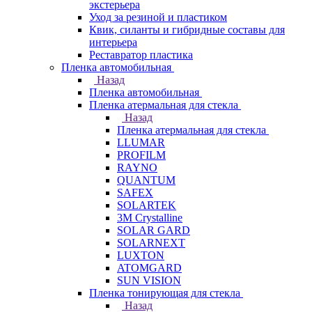
экстерьера
Уход за резиной и пластиком
Квик, силанты и гибридные составы для
интерьера
Реставратор пластика
Пленка автомобильная
Назад
Пленка автомобильная
Пленка атермальная для стекла
Назад
Пленка атермальная для стекла
LLUMAR
PROFILM
RAYNO
QUANTUM
SAFEX
SOLARTEK
3M Crystalline
SOLAR GARD
SOLARNEXT
LUXTON
ATOMGARD
SUN VISION
Пленка тонирующая для стекла
Назад