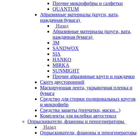
Прочие микрофибры и салфетки
QUANTUM
Абразивные материалы (круги, вата,
наждачная бумага)
Назад
Абразивные материалы (круги, вата,
наждачная бумага)
3М
SANDWOX
SIA
HANKO
MIRKA
SUNMIGHT
Прочие абразивные круги и наждачки
Скотч двусторонний
Маскирующая лента, укрывочная пленка и
бумага
Средство для стирки полировальных кругов
и микрофибр
Средства защиты (перчатки, маски...)
Комплекты для вклейки автостекол
Опрыскиватели, фланоны и пеногенераторы
Назад
Опрыскиватели, фланоны и пеногенераторы