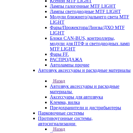
Ксенон MTF LIGHT
Лампы галогенные MTF LIGHT
Лампы светодиодные MTF LIGHT
Модули ближнего/дальнего света MTF
LIGHT
Фары/Прожектора/Линзы/ДХО MTF
LIGHT
Блоки CAN-BUS, контроллеры,
модули для ПТФ и светодиодных ламп
MTF LIGHT
Фары FF.
РАСПРОДАЖА
Автолампы прочие
Автозвук аксессуары и расходные материалы
Назад
Автозвук аксессуары и расходные
материалы
Аксессуары для автозвука
Клемма, вилка
Предохранители и дистрибьютеры
Парковочные системы
Противоугонные системы,
автосигнализации
Назад