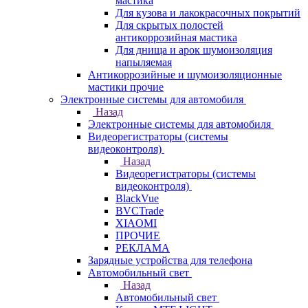
мастика
Для кузова и лакокрасочных покрытий
Для скрытых полостей
антикоррозийная мастика
Для днища и арок шумоизоляция
напыляемая
Антикоррозийные и шумоизоляционные
мастики прочие
Электронные системы для автомобиля
Назад
Электронные системы для автомобиля
Видеорегистраторы (системы
видеоконтроля)
Назад
Видеорегистраторы (системы
видеоконтроля)
BlackVue
BVCTrade
XIAOMI
ПРОЧИЕ
РЕКЛАМА
Зарядные устройства для телефона
Автомобильный свет
Назад
Автомобильный свет