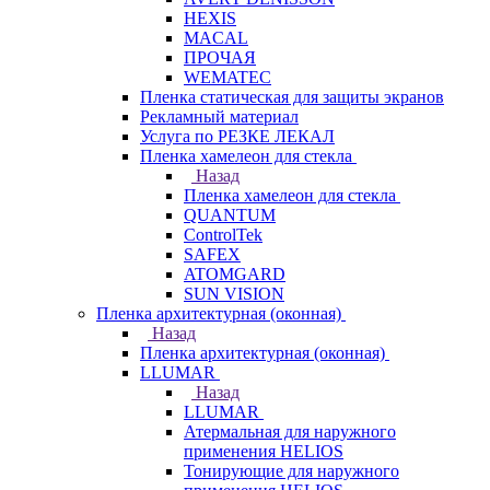
HEXIS
MACAL
ПРОЧАЯ
WEMATEC
Пленка статическая для защиты экранов
Рекламный материал
Услуга по РЕЗКЕ ЛЕКАЛ
Пленка хамелеон для стекла
Назад
Пленка хамелеон для стекла
QUANTUM
ControlTek
SAFEX
ATOMGARD
SUN VISION
Пленка архитектурная (оконная)
Назад
Пленка архитектурная (оконная)
LLUMAR
Назад
LLUMAR
Атермальная для наружного
применения HELIOS
Тонирующие для наружного