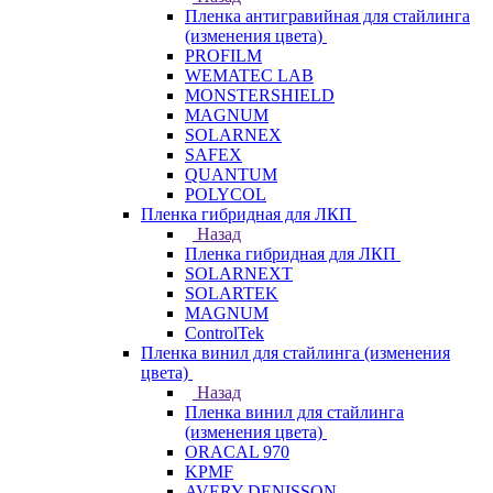
Пленка антигравийная для стайлинга
(изменения цвета)
PROFILM
WEMATEC LAB
MONSTERSHIELD
MAGNUM
SOLARNEX
SAFEX
QUANTUM
POLYCOL
Пленка гибридная для ЛКП
Назад
Пленка гибридная для ЛКП
SOLARNEXT
SOLARTEK
MAGNUM
ControlTek
Пленка винил для стайлинга (изменения
цвета)
Назад
Пленка винил для стайлинга
(изменения цвета)
ORACAL 970
KPMF
AVERY DENISSON