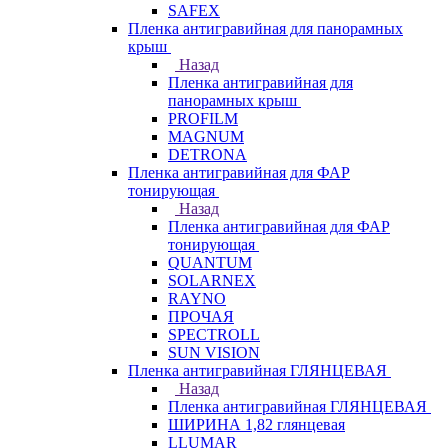
SAFEX
Пленка антигравийная для панорамных
крыш
Назад
Пленка антигравийная для
панорамных крыш
PROFILM
MAGNUM
DETRONA
Пленка антигравийная для ФАР
тонирующая
Назад
Пленка антигравийная для ФАР
тонирующая
QUANTUM
SOLARNEX
RAYNO
ПРОЧАЯ
SPECTROLL
SUN VISION
Пленка антигравийная ГЛЯНЦЕВАЯ
Назад
Пленка антигравийная ГЛЯНЦЕВАЯ
ШИРИНА 1,82 глянцевая
LLUMAR