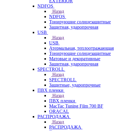
EXTERIOR
NDFOS
Назад
NDFOS
Тонирующие солнцезащитные
Защитная, ударопрочная
USB
Назад
USB
Атермальная, теплоотражающая
Тонирующие солнцезащитные
Матовые и декоративные
Защитная, ударопрочная
SPECTROLL
Назад
SPECTROLL
Защитные, ударопрочные
ПВХ пленки
Назад
ПВХ пленки
MacTac Tuning Film 700 BF
ORACAL
РАСПРОДАЖА
Назад
РАСПРОДАЖА