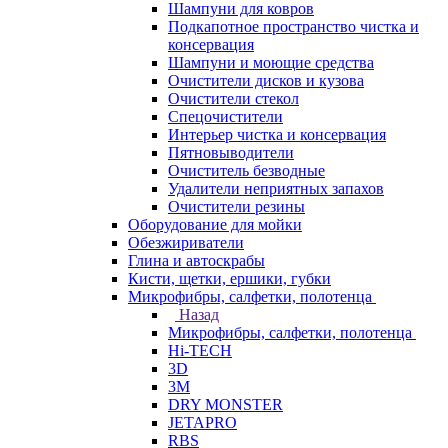
Шампуни для ковров
Подкапотное пространство чистка и
консервация
Шампуни и моющие средства
Очистители дисков и кузова
Очистители стекол
Спецочистители
Интерьер чистка и консервация
Пятновыводители
Очиститель безводные
Удалители неприятных запахов
Очистители резины
Оборудование для мойки
Обезжириватели
Глина и автоскрабы
Кисти, щетки, ершики, губки
Микрофибры, салфетки, полотенца
Назад
Микрофибры, салфетки, полотенца
Hi-TECH
3D
3М
DRY MONSTER
JETAPRO
RBS