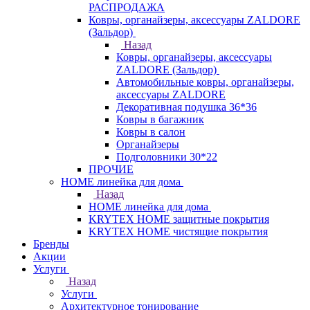
РАСПРОДАЖА
Ковры, органайзеры, аксессуары ZALDORE
(Зальдор)
Назад
Ковры, органайзеры, аксессуары
ZALDORE (Зальдор)
Автомобильные ковры, органайзеры,
аксессуары ZALDORE
Декоративная подушка 36*36
Ковры в багажник
Ковры в салон
Органайзеры
Подголовники 30*22
ПРОЧИЕ
HOME линейка для дома
Назад
HOME линейка для дома
KRYTEX HOME защитные покрытия
KRYTEX HOME чистящие покрытия
Бренды
Акции
Услуги
Назад
Услуги
Архитектурное тонирование