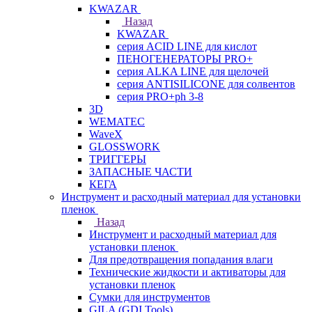
KWAZAR
Назад
KWAZAR
серия ACID LINE для кислот
ПЕНОГЕНЕРАТОРЫ PRO+
серия ALKA LINE для щелочей
серия ANTISILICONE для солвентов
серия PRO+ph 3-8
3D
WEMATEC
WaveX
GLOSSWORK
ТРИГГЕРЫ
ЗАПАСНЫЕ ЧАСТИ
КЕГА
Инструмент и расходный материал для установки
пленок
Назад
Инструмент и расходный материал для
установки пленок
Для предотвращения попадания влаги
Технические жидкости и активаторы для
установки пленок
Сумки для инструментов
GILA (GDI Tools)