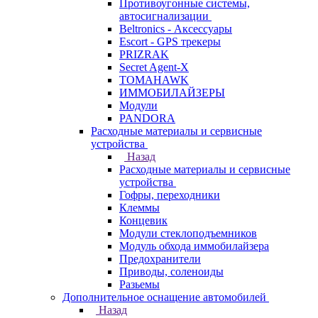
Противоугонные системы,
автосигнализации
Beltronics - Аксессуары
Escort - GPS трекеры
PRIZRAK
Secret Agent-X
TOMAHAWK
ИММОБИЛАЙЗЕРЫ
Модули
PANDORA
Расходные материалы и сервисные
устройства
Назад
Расходные материалы и сервисные
устройства
Гофры, переходники
Клеммы
Концевик
Модули стеклоподъемников
Модуль обхода иммобилайзера
Предохранители
Приводы, соленоиды
Разьемы
Дополнительное оснащение автомобилей
Назад