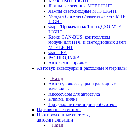
Ксенон MTF LIGHT
Лампы галогенные MTF LIGHT
Лампы светодиодные MTF LIGHT
Модули ближнего/дальнего света MTF
LIGHT
Фары/Прожектора/Линзы/ДХО MTF
LIGHT
Блоки CAN-BUS, контроллеры,
модули для ПТФ и светодиодных ламп
MTF LIGHT
Фары FF.
РАСПРОДАЖА
Автолампы прочие
Автозвук аксессуары и расходные материалы
Назад
Автозвук аксессуары и расходные
материалы
Аксессуары для автозвука
Клемма, вилка
Предохранители и дистрибьютеры
Парковочные системы
Противоугонные системы,
автосигнализации
Назад