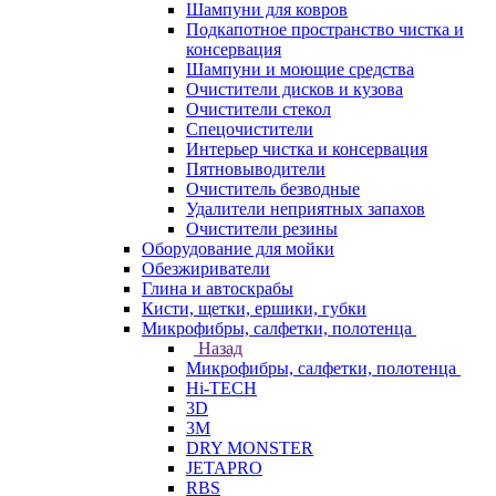
Шампуни для ковров
Подкапотное пространство чистка и
консервация
Шампуни и моющие средства
Очистители дисков и кузова
Очистители стекол
Спецочистители
Интерьер чистка и консервация
Пятновыводители
Очиститель безводные
Удалители неприятных запахов
Очистители резины
Оборудование для мойки
Обезжириватели
Глина и автоскрабы
Кисти, щетки, ершики, губки
Микрофибры, салфетки, полотенца
Назад
Микрофибры, салфетки, полотенца
Hi-TECH
3D
3М
DRY MONSTER
JETAPRO
RBS