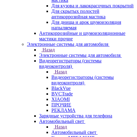
мастика
Для кузова и лакокрасочных покрытий
Для скрытых полостей
антикоррозийная мастика
Для днища и арок шумоизоляция
напыляемая
Антикоррозийные и шумоизоляционные
мастики прочие
Электронные системы для автомобиля
Назад
Электронные системы для автомобиля
Видеорегистраторы (системы
видеоконтроля)
Назад
Видеорегистраторы (системы
видеоконтроля)
BlackVue
BVCTrade
XIAOMI
ПРОЧИЕ
РЕКЛАМА
Зарядные устройства для телефона
Автомобильный свет
Назад
Автомобильный свет