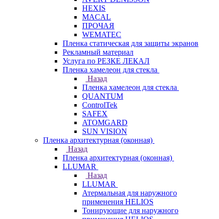
HEXIS
MACAL
ПРОЧАЯ
WEMATEC
Пленка статическая для защиты экранов
Рекламный материал
Услуга по РЕЗКЕ ЛЕКАЛ
Пленка хамелеон для стекла
Назад
Пленка хамелеон для стекла
QUANTUM
ControlTek
SAFEX
ATOMGARD
SUN VISION
Пленка архитектурная (оконная)
Назад
Пленка архитектурная (оконная)
LLUMAR
Назад
LLUMAR
Атермальная для наружного
применения HELIOS
Тонирующие для наружного