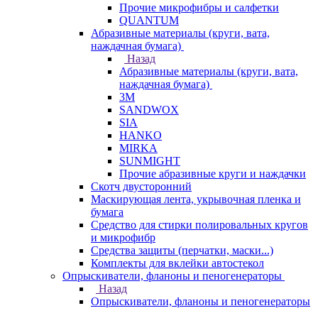
Прочие микрофибры и салфетки
QUANTUM
Абразивные материалы (круги, вата,
наждачная бумага)
Назад
Абразивные материалы (круги, вата,
наждачная бумага)
3М
SANDWOX
SIA
HANKO
MIRKA
SUNMIGHT
Прочие абразивные круги и наждачки
Скотч двусторонний
Маскирующая лента, укрывочная пленка и
бумага
Средство для стирки полировальных кругов
и микрофибр
Средства защиты (перчатки, маски...)
Комплекты для вклейки автостекол
Опрыскиватели, фланоны и пеногенераторы
Назад
Опрыскиватели, фланоны и пеногенераторы