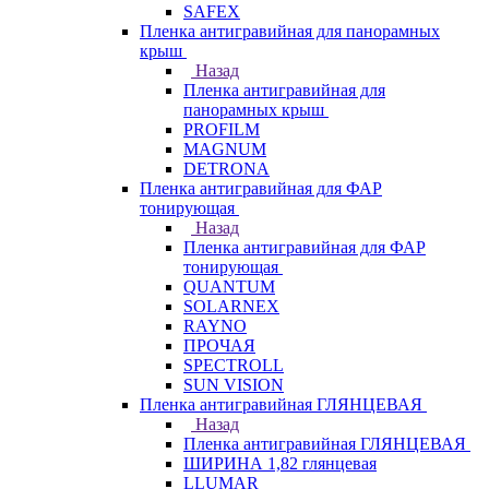
SAFEX
Пленка антигравийная для панорамных
крыш
Назад
Пленка антигравийная для
панорамных крыш
PROFILM
MAGNUM
DETRONA
Пленка антигравийная для ФАР
тонирующая
Назад
Пленка антигравийная для ФАР
тонирующая
QUANTUM
SOLARNEX
RAYNO
ПРОЧАЯ
SPECTROLL
SUN VISION
Пленка антигравийная ГЛЯНЦЕВАЯ
Назад
Пленка антигравийная ГЛЯНЦЕВАЯ
ШИРИНА 1,82 глянцевая
LLUMAR