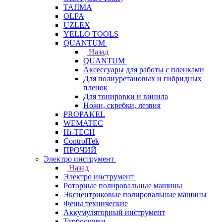
TAJIMA
OLFA
UZLEX
YELLO TOOLS
QUANTUM
Назад
QUANTUM
Аксессуары для работы с пленками
Для полиуретановых и гибридных
пленок
Для тонировки и винила
Ножи, скребки, лезвия
PROPAKEL
WEMATEC
Hi-TECH
ControlTek
ПРОЧИЙ
Электро инструмент
Назад
Электро инструмент
Роторные полировальные машины
Эксцентриковые полировальные машины
Фены технические
Аккумуляторный инструмент
Турбосушки