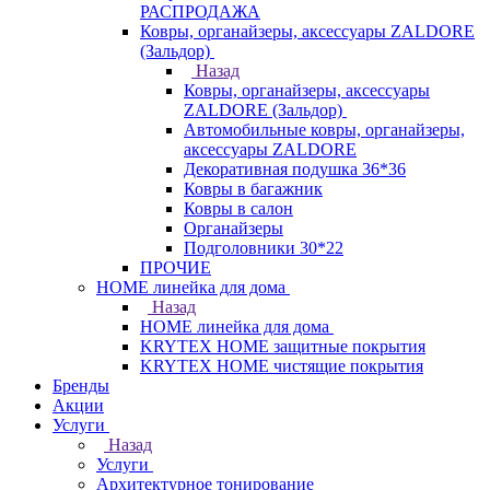
РАСПРОДАЖА
Ковры, органайзеры, аксессуары ZALDORE
(Зальдор)
Назад
Ковры, органайзеры, аксессуары
ZALDORE (Зальдор)
Автомобильные ковры, органайзеры,
аксессуары ZALDORE
Декоративная подушка 36*36
Ковры в багажник
Ковры в салон
Органайзеры
Подголовники 30*22
ПРОЧИЕ
HOME линейка для дома
Назад
HOME линейка для дома
KRYTEX HOME защитные покрытия
KRYTEX HOME чистящие покрытия
Бренды
Акции
Услуги
Назад
Услуги
Архитектурное тонирование