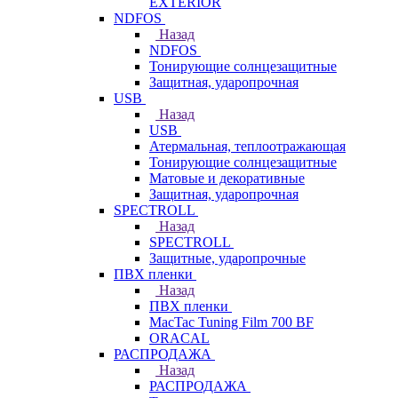
EXTERIOR
NDFOS
Назад
NDFOS
Тонирующие солнцезащитные
Защитная, ударопрочная
USB
Назад
USB
Атермальная, теплоотражающая
Тонирующие солнцезащитные
Матовые и декоративные
Защитная, ударопрочная
SPECTROLL
Назад
SPECTROLL
Защитные, ударопрочные
ПВХ пленки
Назад
ПВХ пленки
MacTac Tuning Film 700 BF
ORACAL
РАСПРОДАЖА
Назад
РАСПРОДАЖА