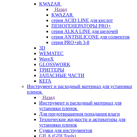
KWAZAR
Назад
KWAZAR
серия ACID LINE для кислот
ПЕНОГЕНЕРАТОРЫ PRO+
серия ALKA LINE для щелочей
серия ANTISILICONE для солвентов
серия PRO+ph 3-8
3D
WEMATEC
WaveX
GLOSSWORK
ТРИГГЕРЫ
ЗАПАСНЫЕ ЧАСТИ
КЕГА
Инструмент и расходный материал для установки
пленок
Назад
Инструмент и расходный материал для
установки пленок
Для предотвращения попадания влаги
Технические жидкости и активаторы для
установки пленок
Сумки для инструментов
GILA (GDI Tools)