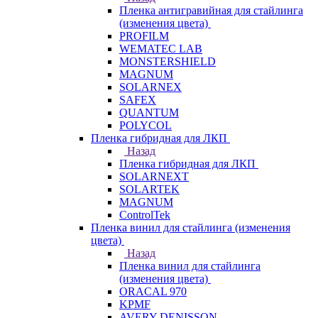
Пленка антигравийная для стайлинга
(изменения цвета)
PROFILM
WEMATEC LAB
MONSTERSHIELD
MAGNUM
SOLARNEX
SAFEX
QUANTUM
POLYCOL
Пленка гибридная для ЛКП
Назад
Пленка гибридная для ЛКП
SOLARNEXT
SOLARTEK
MAGNUM
ControlTek
Пленка винил для стайлинга (изменения
цвета)
Назад
Пленка винил для стайлинга
(изменения цвета)
ORACAL 970
KPMF
AVERY DENISSON