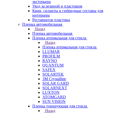
экстерьера
Уход за резиной и пластиком
Квик, силанты и гибридные составы для
интерьера
Реставратор пластика
Пленка автомобильная
Назад
Пленка автомобильная
Пленка атермальная для стекла
Назад
Пленка атермальная для стекла
LLUMAR
PROFILM
RAYNO
QUANTUM
SAFEX
SOLARTEK
3M Crystalline
SOLAR GARD
SOLARNEXT
LUXTON
ATOMGARD
SUN VISION
Пленка тонирующая для стекла
Назад