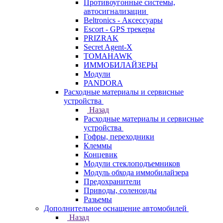
Противоугонные системы,
автосигнализации
Beltronics - Аксессуары
Escort - GPS трекеры
PRIZRAK
Secret Agent-X
TOMAHAWK
ИММОБИЛАЙЗЕРЫ
Модули
PANDORA
Расходные материалы и сервисные
устройства
Назад
Расходные материалы и сервисные
устройства
Гофры, переходники
Клеммы
Концевик
Модули стеклоподъемников
Модуль обхода иммобилайзера
Предохранители
Приводы, соленоиды
Разьемы
Дополнительное оснащение автомобилей
Назад