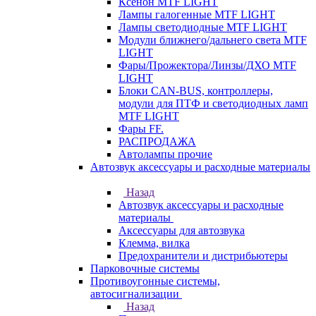
Ксенон MTF LIGHT
Лампы галогенные MTF LIGHT
Лампы светодиодные MTF LIGHT
Модули ближнего/дальнего света MTF
LIGHT
Фары/Прожектора/Линзы/ДХО MTF
LIGHT
Блоки CAN-BUS, контроллеры,
модули для ПТФ и светодиодных ламп
MTF LIGHT
Фары FF.
РАСПРОДАЖА
Автолампы прочие
Автозвук аксессуары и расходные материалы
Назад
Автозвук аксессуары и расходные
материалы
Аксессуары для автозвука
Клемма, вилка
Предохранители и дистрибьютеры
Парковочные системы
Противоугонные системы,
автосигнализации
Назад