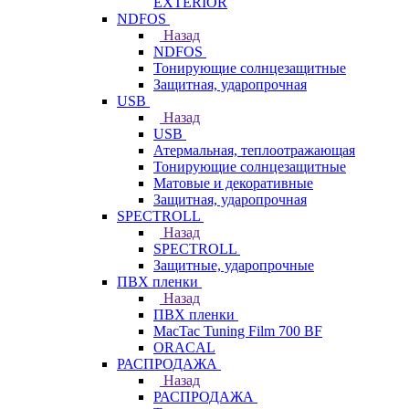
EXTERIOR
NDFOS
Назад
NDFOS
Тонирующие солнцезащитные
Защитная, ударопрочная
USB
Назад
USB
Атермальная, теплоотражающая
Тонирующие солнцезащитные
Матовые и декоративные
Защитная, ударопрочная
SPECTROLL
Назад
SPECTROLL
Защитные, ударопрочные
ПВХ пленки
Назад
ПВХ пленки
MacTac Tuning Film 700 BF
ORACAL
РАСПРОДАЖА
Назад
РАСПРОДАЖА