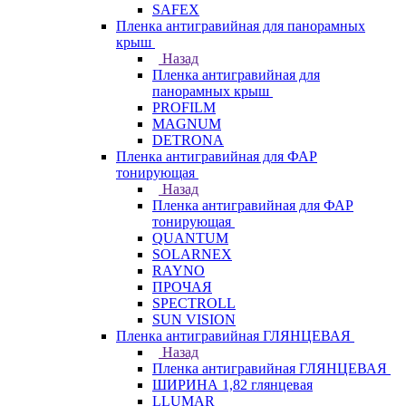
SAFEX
Пленка антигравийная для панорамных
крыш
Назад
Пленка антигравийная для
панорамных крыш
PROFILM
MAGNUM
DETRONA
Пленка антигравийная для ФАР
тонирующая
Назад
Пленка антигравийная для ФАР
тонирующая
QUANTUM
SOLARNEX
RAYNO
ПРОЧАЯ
SPECTROLL
SUN VISION
Пленка антигравийная ГЛЯНЦЕВАЯ
Назад
Пленка антигравийная ГЛЯНЦЕВАЯ
ШИРИНА 1,82 глянцевая
LLUMAR