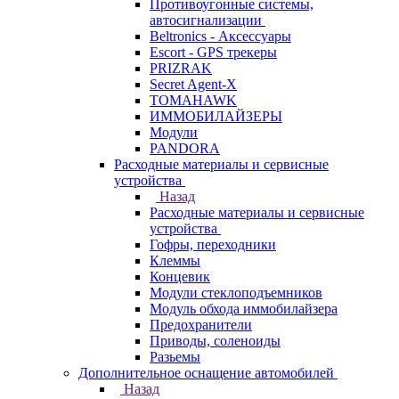
Противоугонные системы,
автосигнализации
Beltronics - Аксессуары
Escort - GPS трекеры
PRIZRAK
Secret Agent-X
TOMAHAWK
ИММОБИЛАЙЗЕРЫ
Модули
PANDORA
Расходные материалы и сервисные
устройства
Назад
Расходные материалы и сервисные
устройства
Гофры, переходники
Клеммы
Концевик
Модули стеклоподъемников
Модуль обхода иммобилайзера
Предохранители
Приводы, соленоиды
Разьемы
Дополнительное оснащение автомобилей
Назад