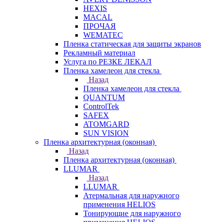
HEXIS
MACAL
ПРОЧАЯ
WEMATEC
Пленка статическая для защиты экранов
Рекламный материал
Услуга по РЕЗКЕ ЛЕКАЛ
Пленка хамелеон для стекла
Назад
Пленка хамелеон для стекла
QUANTUM
ControlTek
SAFEX
ATOMGARD
SUN VISION
Пленка архитектурная (оконная)
Назад
Пленка архитектурная (оконная)
LLUMAR
Назад
LLUMAR
Атермальная для наружного
применения HELIOS
Тонирующие для наружного