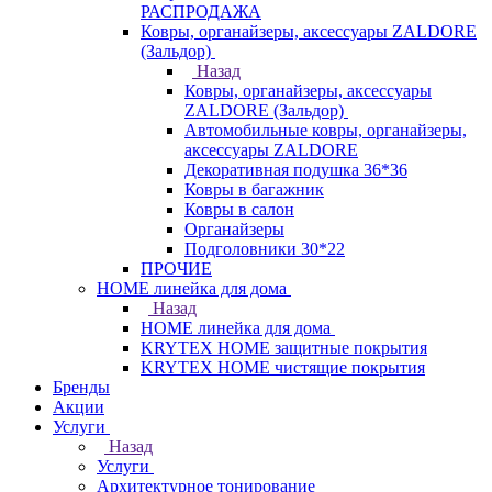
РАСПРОДАЖА
Ковры, органайзеры, аксессуары ZALDORE
(Зальдор)
Назад
Ковры, органайзеры, аксессуары
ZALDORE (Зальдор)
Автомобильные ковры, органайзеры,
аксессуары ZALDORE
Декоративная подушка 36*36
Ковры в багажник
Ковры в салон
Органайзеры
Подголовники 30*22
ПРОЧИЕ
HOME линейка для дома
Назад
HOME линейка для дома
KRYTEX HOME защитные покрытия
KRYTEX HOME чистящие покрытия
Бренды
Акции
Услуги
Назад
Услуги
Архитектурное тонирование