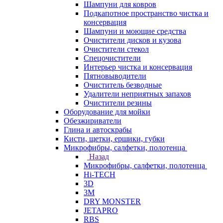
Шампуни для ковров
Подкапотное пространство чистка и
консервация
Шампуни и моющие средства
Очистители дисков и кузова
Очистители стекол
Спецочистители
Интерьер чистка и консервация
Пятновыводители
Очиститель безводные
Удалители неприятных запахов
Очистители резины
Оборудование для мойки
Обезжириватели
Глина и автоскрабы
Кисти, щетки, ершики, губки
Микрофибры, салфетки, полотенца
Назад
Микрофибры, салфетки, полотенца
Hi-TECH
3D
3М
DRY MONSTER
JETAPRO
RBS