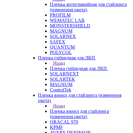
Пленка антигравийная для стайлинга
(изменения цвета)
PROFILM
WEMATEC LAB
MONSTERSHIELD
MAGNUM
SOLARNEX
SAFEX
QUANTUM
POLYCOL
Пленка гибридная для ЛКП
Назад
Пленка гибридная для ЛКП
SOLARNEXT
SOLARTEK
MAGNUM
ControlTek
Пленка винил для стайлинга (изменения
цвета)
Назад
Пленка винил для стайлинга
(изменения цвета)
ORACAL 970
KPMF
AVERY DENISSON