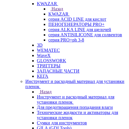
KWAZAR
Назад
KWAZAR
серия ACID LINE для кислот
ПЕНОГЕНЕРАТОРЫ PRO+
серия ALKA LINE для щелочей
серия ANTISILICONE для солвентов
серия PRO+ph 3-8
3D
WEMATEC
WaveX
GLOSSWORK
ТРИГГЕРЫ
ЗАПАСНЫЕ ЧАСТИ
КЕГА
Инструмент и расходный материал для установки
пленок
Назад
Инструмент и расходный материал для
установки пленок
Для предотвращения попадания влаги
Технические жидкости и активаторы для
установки пленок
Сумки для инструментов
GILA (GDI Tools)