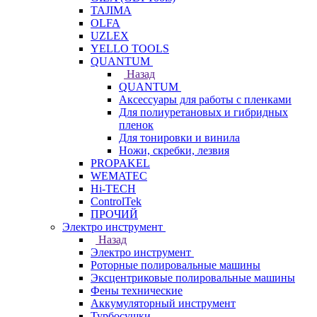
TAJIMA
OLFA
UZLEX
YELLO TOOLS
QUANTUM
Назад
QUANTUM
Аксессуары для работы с пленками
Для полиуретановых и гибридных
пленок
Для тонировки и винила
Ножи, скребки, лезвия
PROPAKEL
WEMATEC
Hi-TECH
ControlTek
ПРОЧИЙ
Электро инструмент
Назад
Электро инструмент
Роторные полировальные машины
Эксцентриковые полировальные машины
Фены технические
Аккумуляторный инструмент
Турбосушки