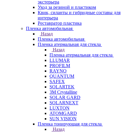
экстерьера
Уход за резиной и пластиком
Квик, силанты и гибридные составы для
интерьера
Реставратор пластика
Пленка автомобильная
Назад
Пленка автомобильная
Пленка атермальная для стекла
Назад
Пленка атермальная для стекла
LLUMAR
PROFILM
RAYNO
QUANTUM
SAFEX
SOLARTEK
3M Crystalline
SOLAR GARD
SOLARNEXT
LUXTON
ATOMGARD
SUN VISION
Пленка тонирующая для стекла
Назад