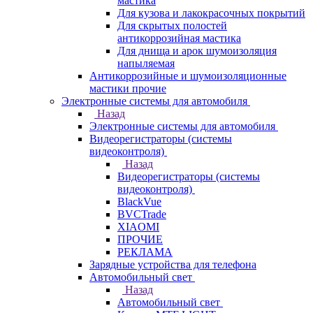
мастика
Для кузова и лакокрасочных покрытий
Для скрытых полостей
антикоррозийная мастика
Для днища и арок шумоизоляция
напыляемая
Антикоррозийные и шумоизоляционные
мастики прочие
Электронные системы для автомобиля
Назад
Электронные системы для автомобиля
Видеорегистраторы (системы
видеоконтроля)
Назад
Видеорегистраторы (системы
видеоконтроля)
BlackVue
BVCTrade
XIAOMI
ПРОЧИЕ
РЕКЛАМА
Зарядные устройства для телефона
Автомобильный свет
Назад
Автомобильный свет