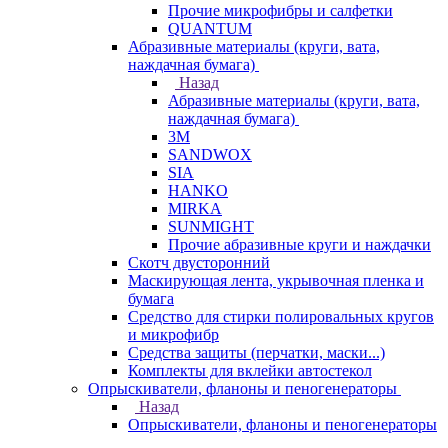
Прочие микрофибры и салфетки
QUANTUM
Абразивные материалы (круги, вата,
наждачная бумага)
Назад
Абразивные материалы (круги, вата,
наждачная бумага)
3М
SANDWOX
SIA
HANKO
MIRKA
SUNMIGHT
Прочие абразивные круги и наждачки
Скотч двусторонний
Маскирующая лента, укрывочная пленка и
бумага
Средство для стирки полировальных кругов
и микрофибр
Средства защиты (перчатки, маски...)
Комплекты для вклейки автостекол
Опрыскиватели, фланоны и пеногенераторы
Назад
Опрыскиватели, фланоны и пеногенераторы